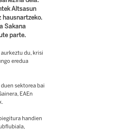
ntek Altsasun
z hausnartzeko.
ta Sakana
ute parte.
a
aurkeztu du, krisi
gungo eredua
 duen sektorea bai
Gainera, EAEn
k.
piegitura handien
ubflubiala,