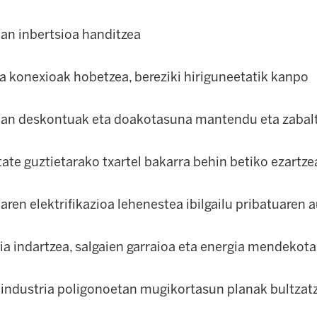
an inbertsioa handitzea
a konexioak hobetzea, bereziki hiriguneetatik kanpo
oan deskontuak eta doakotasuna mantendu eta zabal
ate guztietarako txartel bakarra behin betiko ezartze
aren elektrifikazioa lehenestea ibilgailu pribatuaren 
a indartzea, salgaien garraioa eta energia mendekot
 industria poligonoetan mugikortasun planak bultzat