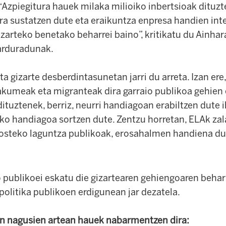
Azpiegitura hauek milaka milioiko inbertsioak dituzte,
era sustatzen dute eta eraikuntza enpresa handien in
izarteko benetako beharrei baino”, kritikatu du Ainhar
arduradunak.
a gizarte desberdintasunetan jarri du arreta. Izan er
akumeak eta migranteak dira garraio publikoa gehien 
dituztenek, berriz, neurri handiagoan erabiltzen dute i
ko handiagoa sortzen dute. Zentzu horretan, ELAk zala
rosteko laguntza publikoak, erosahalmen handiena du
 publikoei eskatu die gizartearen gehiengoaren behar
olitika publikoen erdigunean jar dezatela.
 nagusien artean hauek nabarmentzen dira: