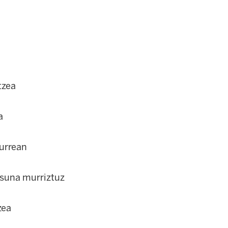
tzea
a
aurrean
asuna murriztuz
zea