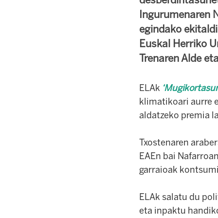
Ingurumenaren N
egindako ekitald
Euskal Herriko U
Trenaren Alde et
ELAk
‘Mugikortasun
klimatikoari aurre 
aldatzeko premia l
Txostenaren araber
EAEn bai Nafarroa
garraioak kontsumi
ELAk salatu du poli
eta inpaktu handiko