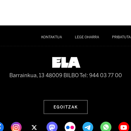
KONTAKTUA
LEGE OHARRA
PRIBATUTA
Barrainkua, 13 48009 BILBO
Tel: 944 03 77 00
EGOITZAK