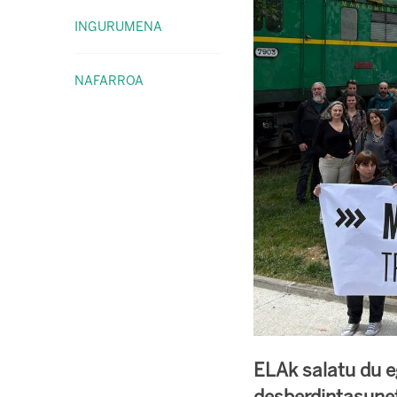
INGURUMENA
NAFARROA
ELAk salatu du e
desberdintasunet