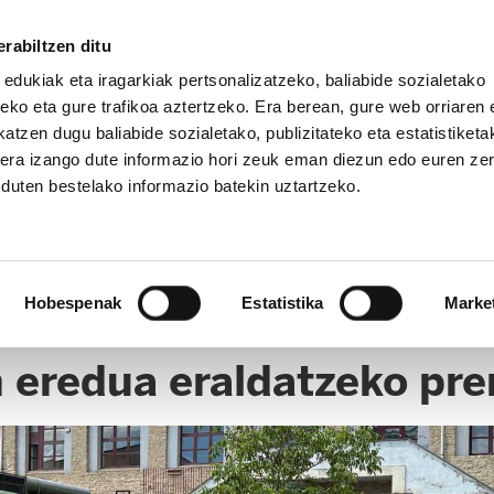
rabiltzen ditu
 edukiak eta iragarkiak pertsonalizatzeko, baliabide sozialetako
eko eta gure trafikoa aztertzeko. Era berean, gure web orriaren e
atzen dugu baliabide sozialetako, publizitateko eta estatistiketa
kera izango dute informazio hori zeuk eman diezun edo euren ze
u duten bestelako informazio batekin uztartzeko.
ULETINA
KANPAINAK
CLICK
Hobespenak
Estatistika
Marke
eredua eraldatzeko prem