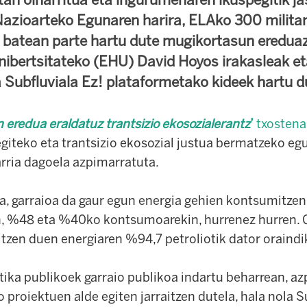
azioarteko Egunaren harira, ELAko 300 milita
i batean parte hartu dute mugikortasun eredua
nibertsitateko (EHU) David Hoyos irakasleak e
a Subfluviala Ez! plataformetako kideek hartu d
 eredua eraldatuz trantsizio ekosozialerantz
’
txosten
egiteko eta trantsizio ekosozial justua bermatzeko e
arria dagoela azpimarratuta.
a, garraioa da gaur egun energia gehien kontsumitzen
n, %48 eta %40ko kontsumoarekin, hurrenez hurren. 
tzen duen energiaren %94,7 petroliotik dator oraindi
tika publikoek garraio publikoa indartu beharrean, az
 proiektuen alde egiten jarraitzen dutela, hala nola S