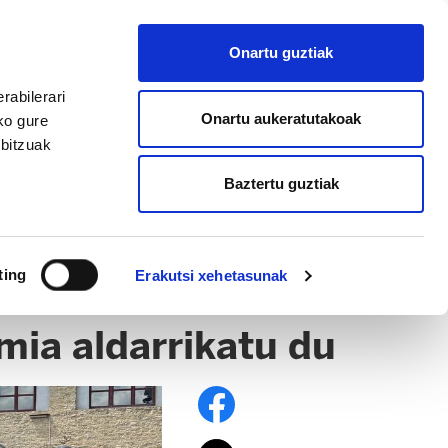
EU
ES
EN
FR
Onartu guztiak
AFILIATU
rabilerari
Onartu aukeratutakoak
ko gure
rbitzuak
Baztertu guztiak
ting
Erakutsi xehetasunak
ia aldarrikatu du