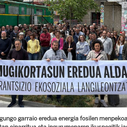
gungo garraio eredua energia fosilen menpekoa
an oinarritua eta ingurumenaren ikuspegitik ja