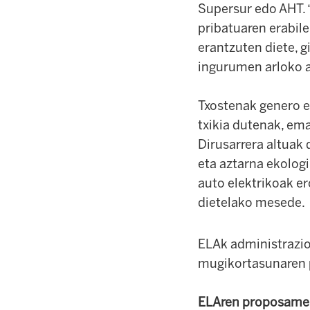
Supersur edo AHT. “
pribatuaren erabil
erantzuten diete, g
ingurumen arloko 
Txostenak genero et
txikia dutenak, em
Dirusarrera altuak 
eta aztarna ekologi
auto elektrikoak e
dietelako mesede.
ELAk administrazio
mugikortasunaren p
ELAren proposamen