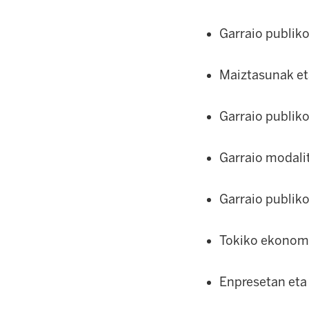
Garraio publiko
Maiztasunak et
Garraio publik
Garraio modalit
Garraio publiko
Tokiko ekonomi
Enpresetan eta