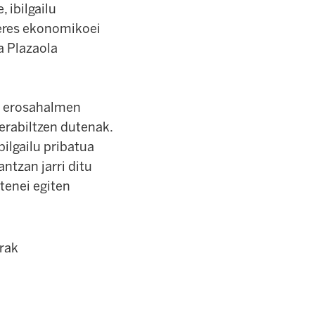
 ibilgailu
teres ekonomikoei
a Plazaola
e, erosahalmen
erabiltzen dutenak.
bilgailu pribatua
ntzan jarri ditu
tenei egiten
rak