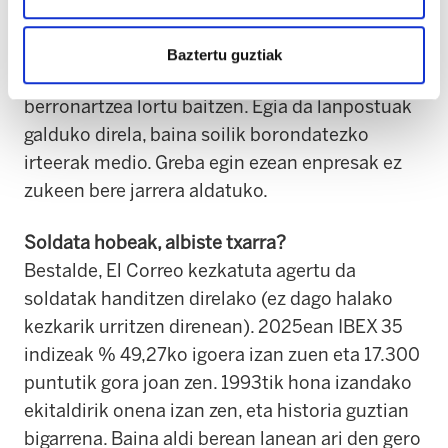
akreditatu kaleratzea justifikatzeko zergatiak".
Duela egun batzuk lantaldeak amaiera eman
Baztertu guztiak
zion grebari, enpresara itzuli nahi duen jendea
berronartzea lortu baitzen. Egia da lanpostuak
galduko direla, baina soilik borondatezko
irteerak medio. Greba egin ezean enpresak ez
zukeen bere jarrera aldatuko.
Soldata hobeak, albiste txarra?
Bestalde, El Correo kezkatuta agertu da
soldatak handitzen direlako (ez dago halako
kezkarik urritzen direnean). 2025ean IBEX 35
indizeak % 49,27ko igoera izan zuen eta 17.300
puntutik gora joan zen. 1993tik hona izandako
ekitaldirik onena izan zen, eta historia guztian
bigarrena. Baina aldi berean lanean ari den gero