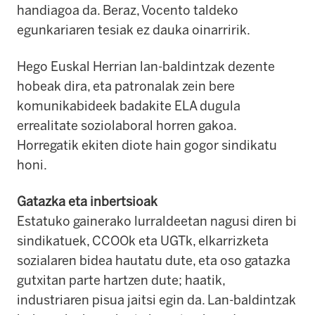
handiagoa da. Beraz, Vocento taldeko
egunkariaren tesiak ez dauka oinarririk.
Hego Euskal Herrian lan-baldintzak dezente
hobeak dira, eta patronalak zein bere
komunikabideek badakite ELA dugula
errealitate soziolaboral horren gakoa.
Horregatik ekiten diote hain gogor sindikatu
honi.
Gatazka eta inbertsioak
Estatuko gainerako lurraldeetan nagusi diren bi
sindikatuek, CCOOk eta UGTk, elkarrizketa
sozialaren bidea hautatu dute, eta oso gatazka
gutxitan parte hartzen dute; haatik,
industriaren pisua jaitsi egin da. Lan-baldintzak