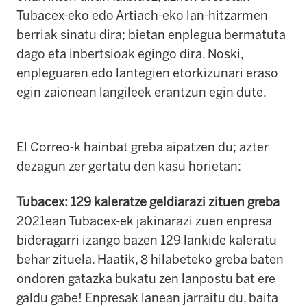
Tubacex-eko edo Artiach-eko lan-hitzarmen
berriak sinatu dira; bietan enplegua bermatuta
dago eta inbertsioak egingo dira. Noski,
enpleguaren edo lantegien etorkizunari eraso
egin zaionean langileek erantzun egin dute.
El Correo-k hainbat greba aipatzen du; azter
dezagun zer gertatu den kasu horietan:
Tubacex: 129 kaleratze geldiarazi zituen greba
2021ean Tubacex-ek jakinarazi zuen enpresa
bideragarri izango bazen 129 lankide kaleratu
behar zituela. Haatik, 8 hilabeteko greba baten
ondoren gatazka bukatu zen lanpostu bat ere
galdu gabe! Enpresak lanean jarraitu du, baita