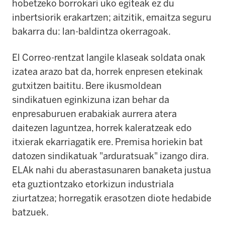
hobetzeko borrokari uko egiteak ez du
inbertsiorik erakartzen; aitzitik, emaitza seguru
bakarra du: lan-baldintza okerragoak.
El Correo-rentzat langile klaseak soldata onak
izatea arazo bat da, horrek enpresen etekinak
gutxitzen baititu. Bere ikusmoldean
sindikatuen eginkizuna izan behar da
enpresaburuen erabakiak aurrera atera
daitezen laguntzea, horrek kaleratzeak edo
itxierak ekarriagatik ere. Premisa horiekin bat
datozen sindikatuak "arduratsuak" izango dira.
ELAk nahi du aberastasunaren banaketa justua
eta guztiontzako etorkizun industriala
ziurtatzea; horregatik erasotzen diote hedabide
batzuek.