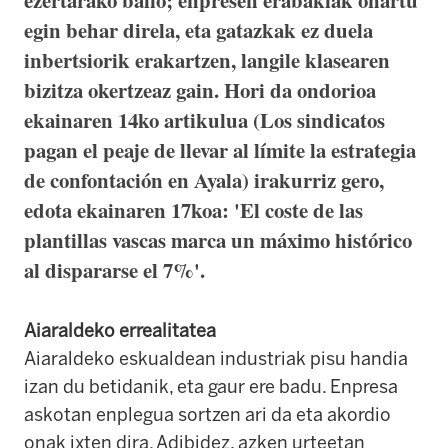
ezertarako balio; enpresen erabakiak onartu
egin behar direla, eta gatazkak ez duela
inbertsiorik erakartzen, langile klasearen
bizitza okertzeaz gain. Hori da ondorioa
ekainaren 14ko artikulua (Los sindicatos
pagan el peaje de llevar al límite la estrategia
de confontación en Ayala) irakurriz gero,
edota ekainaren 17koa: 'El coste de las
plantillas vascas marca un máximo histórico
al dispararse el 7%'.
Aiaraldeko errealitatea
Aiaraldeko eskualdean industriak pisu handia
izan du betidanik, eta gaur ere badu. Enpresa
askotan enplegua sortzen ari da eta akordio
onak ixten dira. Adibidez, azken urteetan