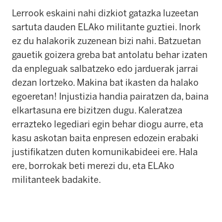
Lerrook eskaini nahi dizkiot gatazka luzeetan
sartuta dauden ELAko militante guztiei. Inork
ez du halakorik zuzenean bizi nahi. Batzuetan
gauetik goizera greba bat antolatu behar izaten
da enpleguak salbatzeko edo jarduerak jarrai
dezan lortzeko. Makina bat ikasten da halako
egoeretan! Injustizia handia pairatzen da, baina
elkartasuna ere bizitzen dugu. Kaleratzea
errazteko legediari egin behar diogu aurre, eta
kasu askotan baita enpresen edozein erabaki
justifikatzen duten komunikabideei ere. Hala
ere, borrokak beti merezi du, eta ELAko
militanteek badakite.