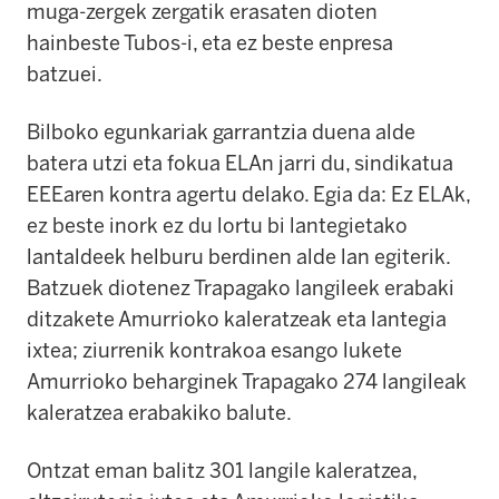
muga-zergek zergatik erasaten dioten
hainbeste Tubos-i, eta ez beste enpresa
batzuei.
Bilboko egunkariak garrantzia duena alde
batera utzi eta fokua ELAn jarri du, sindikatua
EEEaren kontra agertu delako. Egia da: Ez ELAk,
ez beste inork ez du lortu bi lantegietako
lantaldeek helburu berdinen alde lan egiterik.
Batzuek diotenez Trapagako langileek erabaki
ditzakete Amurrioko kaleratzeak eta lantegia
ixtea; ziurrenik kontrakoa esango lukete
Amurrioko beharginek Trapagako 274 langileak
kaleratzea erabakiko balute.
Ontzat eman balitz 301 langile kaleratzea,