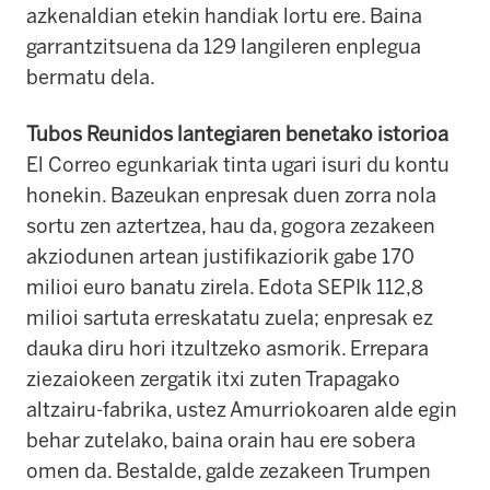
azkenaldian etekin handiak lortu ere. Baina
garrantzitsuena da 129 langileren enplegua
bermatu dela.
Tubos Reunidos lantegiaren benetako istorioa
El Correo egunkariak tinta ugari isuri du kontu
honekin. Bazeukan enpresak duen zorra nola
sortu zen aztertzea, hau da, gogora zezakeen
akziodunen artean justifikaziorik gabe 170
milioi euro banatu zirela. Edota SEPIk 112,8
milioi sartuta erreskatatu zuela; enpresak ez
dauka diru hori itzultzeko asmorik. Errepara
ziezaiokeen zergatik itxi zuten Trapagako
altzairu-fabrika, ustez Amurriokoaren alde egin
behar zutelako, baina orain hau ere sobera
omen da. Bestalde, galde zezakeen Trumpen