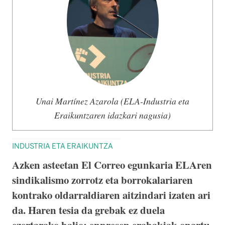
Unai Martínez Azarola (ELA-Industria eta
Eraikuntzaren idazkari nagusia)
INDUSTRIA ETA ERAIKUNTZA
Azken asteetan El Correo egunkaria ELAren
sindikalismo zorrotz eta borrokalariaren
kontrako oldarraldiaren aitzindari izaten ari
da. Haren tesia da grebak ez duela