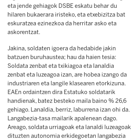
eta jende gehiagok DSBE eskatu behar du
hilaren bukaerara iristeko, eta etxebizitza bat
eskuratzea ezinezkoa da herritar asko eta
askorentzat.
Jakina, soldaten igoera da hedabide jakin
batzuen buruhaustea; hau da haien tesia:
Soldata zenbat eta txikiagoa eta lanaldia
zenbat eta luzeagoa izan, are hobea izango da
industriaren eta langile klasearen etorkizuna.
EAEn ordaintzen dira Estatuko soldatarik
handienak, batez besteko maila baino % 26,6
gehiago. Lanaldia, berriz, laburrena izan ohi da.
Langabezia-tasa mailarik apalenean dago.
Areago, soldata urriagoak eta lanaldi luzeagoak
dituzten autonomia erkidegoetan langabezia