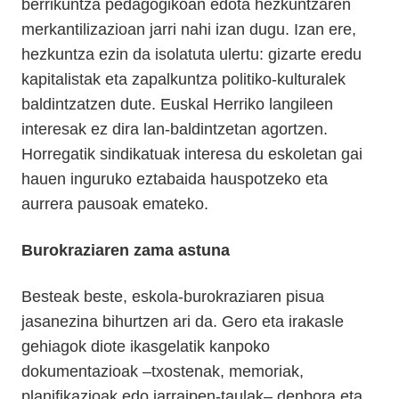
berrikuntza pedagogikoan edota hezkuntzaren
merkantilizazioan jarri nahi izan dugu. Izan ere,
hezkuntza ezin da isolatuta ulertu: gizarte eredu
kapitalistak eta zapalkuntza politiko-kulturalek
baldintzatzen dute. Euskal Herriko langileen
interesak ez dira lan-baldintzetan agortzen.
Horregatik sindikatuak interesa du eskoletan gai
hauen inguruko eztabaida hauspotzeko eta
aurrera pausoak emateko.
Burokraziaren zama astuna
Besteak beste, eskola-burokraziaren pisua
jasanezina bihurtzen ari da. Gero eta irakasle
gehiagok diote ikasgelatik kanpoko
dokumentazioak –txostenak, memoriak,
planifikazioak edo jarraipen-taulak– denbora eta