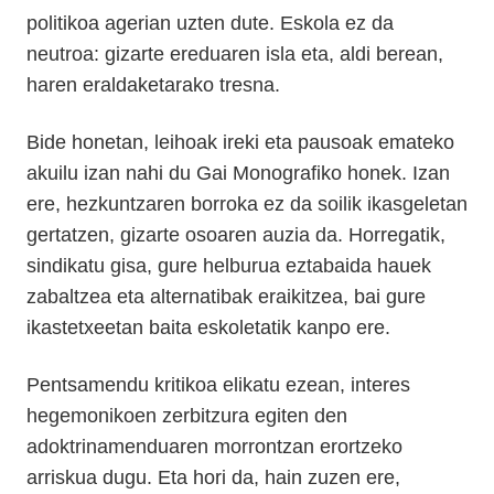
politikoa agerian uzten dute. Eskola ez da
neutroa: gizarte ereduaren isla eta, aldi berean,
haren eraldaketarako tresna.
Bide honetan, leihoak ireki eta pausoak emateko
akuilu izan nahi du Gai Monografiko honek. Izan
ere, hezkuntzaren borroka ez da soilik ikasgeletan
gertatzen, gizarte osoaren auzia da. Horregatik,
sindikatu gisa, gure helburua eztabaida hauek
zabaltzea eta alternatibak eraikitzea, bai gure
ikastetxeetan baita eskoletatik kanpo ere.
Pentsamendu kritikoa elikatu ezean, interes
hegemonikoen zerbitzura egiten den
adoktrinamenduaren morrontzan erortzeko
arriskua dugu. Eta hori da, hain zuzen ere,