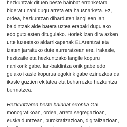
hezkuntzak dituen beste hainbat erronketara
bideratu nahi dugu arreta eta hausnarketa. Ez,
ordea, hezkuntzan diharduten langileen lan-
baldintzak alde batera uztea erabaki dugulako
edo gutxiesten ditugulako. Horiek izan dira azken
urte luzeetako aldarrikapenak ELArentzat eta
izaten jarraituko dute aurreratzean ere. Irakasle,
hezitzaile eta hezkuntzako langile kopuru
nahikorik gabe, lan-baldintza onik gabe edo
gelako ikasle kopurua egokirik gabe ezinezkoa da
ikasle guztien ekitatea eta beharrezko hezkuntza
bermatzea.
Hezkuntzaren beste hainbat erronka
Gai
monografikoan, ordea, arreta segregazioan,
euskalduntzean, burokratizazioan, digitalizazioan,