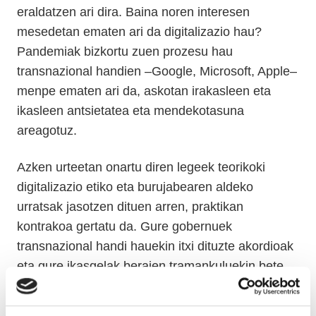
eraldatzen ari dira. Baina noren interesen
mesedetan ematen ari da digitalizazio hau?
Pandemiak bizkortu zuen prozesu hau
transnazional handien –Google, Microsoft, Apple–
menpe ematen ari da, askotan irakasleen eta
ikasleen antsietatea eta mendekotasuna
areagotuz.
Azken urteetan onartu diren legeek teorikoki
digitalizazio etiko eta burujabearen aldeko
urratsak jasotzen dituen arren, praktikan
kontrakoa gertatu da. Gure gobernuek
transnazional handi hauekin itxi dituzte akordioak
eta gure ikasgelak beraien tramankuluekin bete
dituzte eta gure ikasleen garunak beraien
sistemekin kolonizatu. Nolakoa behar du