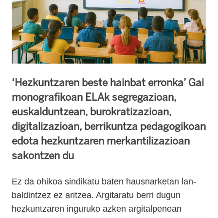
‘Hezkuntzaren beste hainbat erronka’ Gai
monografikoan ELAk segregazioan,
euskalduntzean, burokratizazioan,
digitalizazioan, berrikuntza pedagogikoan
edota hezkuntzaren merkantilizazioan
sakontzen du
Ez da ohikoa sindikatu baten hausnarketan lan-
baldintzez ez aritzea. Argitaratu berri dugun
hezkuntzaren inguruko azken argitalpenean