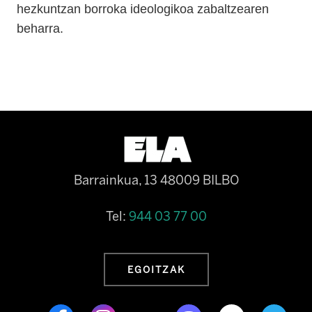
hezkuntzan borroka ideologikoa zabaltzearen
beharra.
Barrainkua, 13 48009 BILBO
Tel:
944 03 77 00
EGOITZAK