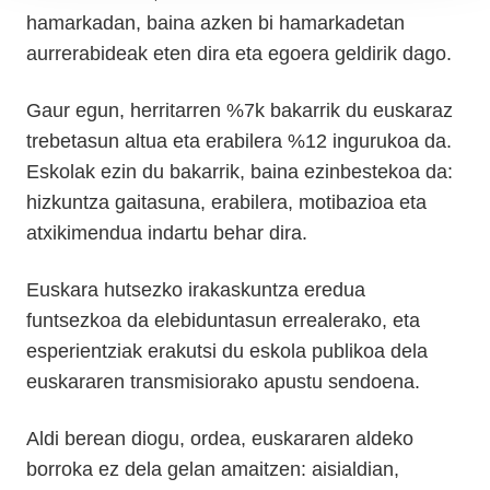
hamarkadan, baina azken bi hamarkadetan
aurrerabideak eten dira eta egoera geldirik dago.
Gaur egun, herritarren %7k bakarrik du euskaraz
trebetasun altua eta erabilera %12 ingurukoa da.
Eskolak ezin du bakarrik, baina ezinbestekoa da:
hizkuntza gaitasuna, erabilera, motibazioa eta
atxikimendua indartu behar dira.
Euskara hutsezko irakaskuntza eredua
funtsezkoa da elebiduntasun errealerako, eta
esperientziak erakutsi du eskola publikoa dela
euskararen transmisiorako apustu sendoena.
Aldi berean diogu, ordea, euskararen aldeko
borroka ez dela gelan amaitzen: aisialdian,