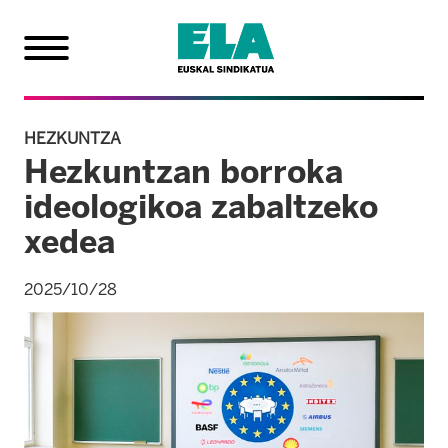
HEZKUNTZA
Hezkuntzan borroka
ideologikoa zabaltzeko
xedea
2025/10/28