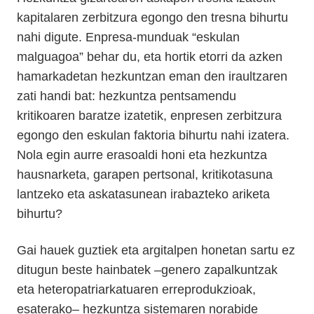
kapitalaren zerbitzura egongo den tresna bihurtu
nahi digute. Enpresa-munduak “eskulan
malguagoa” behar du, eta hortik etorri da azken
hamarkadetan hezkuntzan eman den iraultzaren
zati handi bat: hezkuntza pentsamendu
kritikoaren baratze izatetik, enpresen zerbitzura
egongo den eskulan faktoria bihurtu nahi izatera.
Nola egin aurre erasoaldi honi eta hezkuntza
hausnarketa, garapen pertsonal, kritikotasuna
lantzeko eta askatasunean irabazteko ariketa
bihurtu?
Gai hauek guztiek eta argitalpen honetan sartu ez
ditugun beste hainbatek –genero zapalkuntzak
eta heteropatriarkatuaren erreprodukzioak,
esaterako– hezkuntza sistemaren norabide