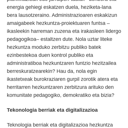
energia gehiegi eskatzen duela, heziketa-lana
bera lausotzeraino. Administrazioaren eskakizun
amaigabeek hezkuntza-proiektuaren funtsa –
ikasleekin harreman zuzena eta irakasleen lidergo
pedagogikoa– estaltzen dute. Nola uztar liteke
hezkuntza moduko zerbitzu publiko batek
ezinbestekoa duen kontrol publiko eta
administratiboa hezkuntzaren funtzio hezitzailea
berreskuratzearekin? Hau da, nola egin
ikastetxeak burokraziaren gurpil zorotik atera eta
herritarren hezkuntzaren zerbitzura arituko den
komunitate pedagogiko, demokratiko eta bizia?
Tekonologia berriak eta digitalizazioa
Teknologia berriak eta digitalizazioa hezkuntza