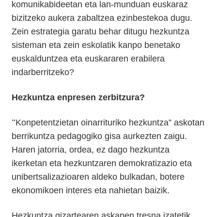
komunikabideetan eta lan-munduan euskaraz
bizitzeko aukera zabaltzea ezinbestekoa dugu.
Zein estrategia garatu behar ditugu hezkuntza
sisteman eta zein eskolatik kanpo benetako
euskalduntzea eta euskararen erabilera
indarberritzeko?
Hezkuntza enpresen zerbitzura?
“
Konpetentzietan oinarrituriko hezkuntza” askotan
berrikuntza pedagogiko gisa aurkezten zaigu.
Haren jatorria, ordea, ez dago hezkuntza
ikerketan eta hezkuntzaren demokratizazio eta
unibertsalizazioaren aldeko bulkadan, botere
ekonomikoen interes eta nahietan baizik.
Hezkuntza gizartearen askapen tresna izatetik