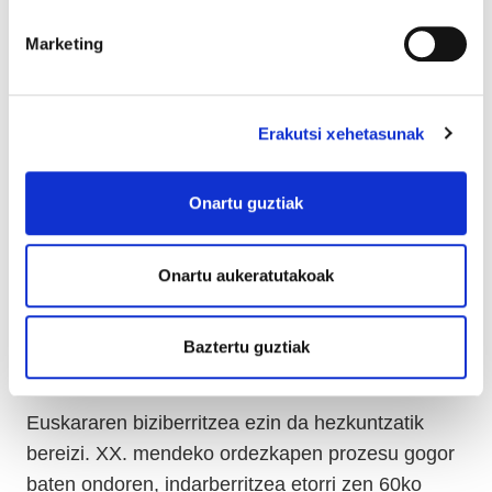
Beraz, segregazioaren aurkako borroka ez da
soilik hezkuntzaren kalitatearen aldeko borroka,
Marketing
justizia sozialaren aldeko borroka ere bada. Zer
nolako hezkuntza politika eta zein neurri hartu
behar dira jatorria atzerrian duten familietako
Erakutsi xehetasunak
ikasleak, pobrezia-egoeran daudenak,
desgaitasunen bat dutenak edo ijito-jatorria
Onartu guztiak
dutenak eta euskal jatorria duten familietako
ikasleak edo egoera sozioekonomiko onean bizi
Onartu aukeratutakoak
direnak elkarrekin eskolaratu eta bizikidetza
orekatua eraikitzeko?
Baztertu guztiak
Euskara eta euskalduntzea
Euskararen biziberritzea ezin da hezkuntzatik
bereizi. XX. mendeko ordezkapen prozesu gogor
baten ondoren, indarberritzea etorri zen 60ko