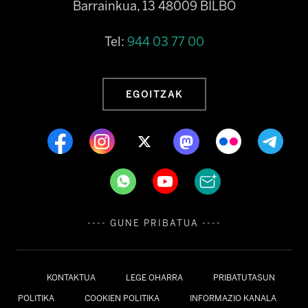
Barrainkua, 13 48009 BILBO
Tel:
944 03 77 00
EGOITZAK
---- GUNE PRIBATUA ----
KONTAKTUA
LEGE OHARRA
PRIBATUTASUN
POLITIKA
COOKIEN POLITIKA
INFORMAZIO KANALA