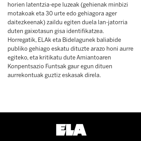
horien latentzia-epe luzeak (gehienak minbizi
motakoak eta 30 urte edo gehiagora ager
daitezkeenak) zaildu egiten duela lan-jatorria
duten gaixotasun gisa identifikatzea.
Horregatik, ELAk eta Bidelagunek baliabide
publiko gehiago eskatu dituzte arazo honi aurre
egiteko, eta kritikatu dute Amiantoaren
Konpentsazio Funtsak gaur egun dituen
aurrekontuak guztiz eskasak direla.