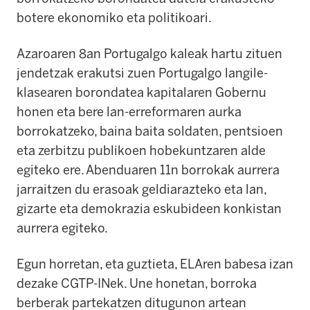
botere ekonomiko eta politikoari.
Azaroaren 8an Portugalgo kaleak hartu zituen
jendetzak erakutsi zuen Portugalgo langile-
klasearen borondatea kapitalaren Gobernu
honen eta bere lan-erreformaren aurka
borrokatzeko, baina baita soldaten, pentsioen
eta zerbitzu publikoen hobekuntzaren alde
egiteko ere. Abenduaren 11n borrokak aurrera
jarraitzen du erasoak geldiarazteko eta lan,
gizarte eta demokrazia eskubideen konkistan
aurrera egiteko.
Egun horretan, eta guztieta, ELAren babesa izan
dezake CGTP-INek. Une honetan, borroka
berberak partekatzen ditugunon artean