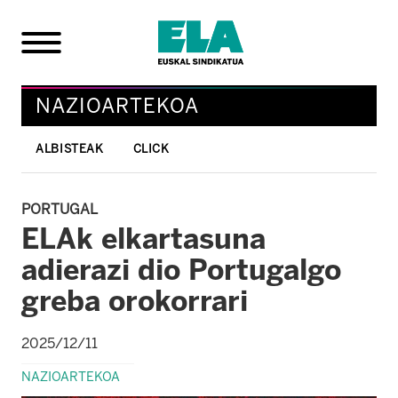
NAZIOARTEKOA
ALBISTEAK
CLICK
PORTUGAL
ELAk elkartasuna
adierazi dio Portugalgo
greba orokorrari
2025/12/11
NAZIOARTEKOA