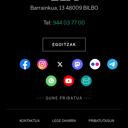
Barrainkua, 13 48009 BILBO
Tel:
944 03 77 00
EGOITZAK
---- GUNE PRIBATUA ----
KONTAKTUA
LEGE OHARRA
PRIBATUTASUN