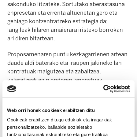
sakonduko litzateke. Sortutako aberastasuna
enpresetan eta errenta altuenetan gero eta
gehiago kontzentratzeko estrategia da;
langileak hilaren amaierara iristeko borrokan
ari diren bitartean.
Proposamenaren puntu kezkagarrienen artean
daude aldi baterako eta iraupen jakineko lan-
kontratuak malgutzea eta zabaltzea,
kaleratzeak egin ondoren lanpostuak
terziarizatzen jartzeko baimena, aldi baterako
gutxieneko lan-aldia murriztea eta plataforma
digitaletako langileen erregimena are gehiago
Web orri honek cookieak erabiltzen ditu
ahultzen duten aldaketak, plataforma horiekin
Cookieak erabiltzen ditugu edukiak eta iragarkiak
kontratuak daudela pentsatzeko aukera
pertsonalizatzeko, baliabide sozialetako
murriztuz. Horrez gain, ordu-banku indibidual
funtzionaltasunak eskaintzeko eta gure trafikoa