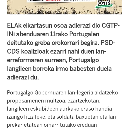
ELAk elkartasun osoa adierazi dio CGTP-
INi abenduaren 11rako Portugalen
deitutako greba orokorrari begira. PSD-
CDS koalizioak ezarri nahi duen lan-
erreformaren aurrean, Portugalgo
langileen borroka irmo babesten duela
adierazi du.
Portugalgo Gobernuaren lan-legeria aldatzeko
proposamenen multzoa, ezartzekotan,
langileen eskubideen aurkako eraso handia
izango litzateke, eta soldata baxuetan eta lan-
prekarietatean oinarritutako ereduan