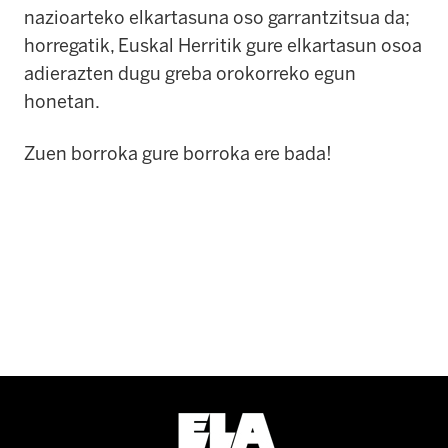
nazioarteko elkartasuna oso garrantzitsua da;
horregatik, Euskal Herritik gure elkartasun osoa
adierazten dugu greba orokorreko egun
honetan.
Zuen borroka gure borroka ere bada!