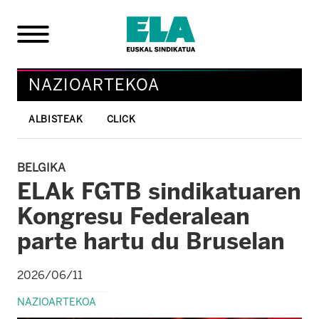
NAZIOARTEKOA
ALBISTEAK
CLICK
BELGIKA
ELAk FGTB sindikatuaren
Kongresu Federalean
parte hartu du Bruselan
2026/06/11
NAZIOARTEKOA