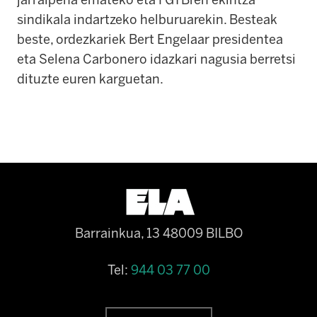
sindikala indartzeko helburuarekin. Besteak
beste, ordezkariek Bert Engelaar presidentea
eta Selena Carbonero idazkari nagusia berretsi
dituzte euren karguetan.
Barrainkua, 13 48009 BILBO
Tel:
944 03 77 00