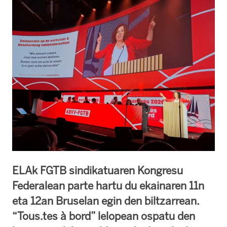
ELAk FGTB sindikatuaren Kongresu
Federalean parte hartu du ekainaren 11n
eta 12an Bruselan egin den biltzarrean.
“Tous.tes à bord” lelopean ospatu den