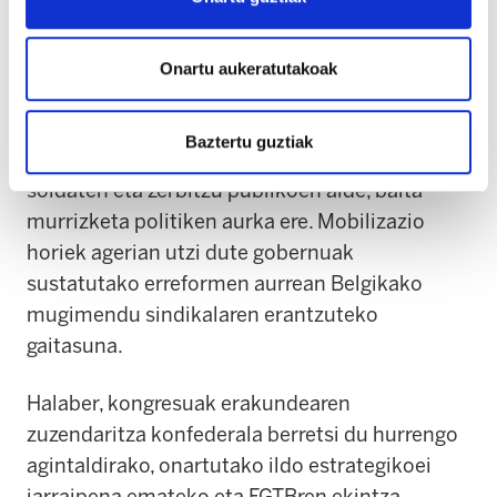
Testuinguru horretan, azken hilabeteeetan
Belgikan izandako mobilizazio sindikal handiak
ere nabarmendu dira. Herrialdeko hiru
Onartu aukeratutakoak
sindikatu nagusiek greba orokorrak,
mobilizazio egunak eta manifestazio
Baztertu guztiak
jendetsuak bultzatu dituzte pentsioen,
soldaten eta zerbitzu publikoen alde, baita
murrizketa politiken aurka ere. Mobilizazio
horiek agerian utzi dute gobernuak
sustatutako erreformen aurrean Belgikako
mugimendu sindikalaren erantzuteko
gaitasuna.
Halaber, kongresuak erakundearen
zuzendaritza konfederala berretsi du hurrengo
agintaldirako, onartutako ildo estrategikoei
jarraipena emateko eta FGTBren ekintza