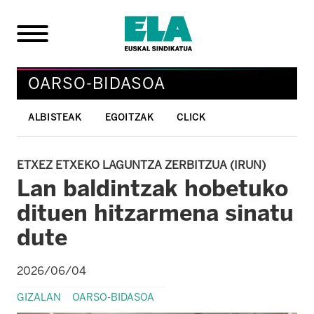
OARSO-BIDASOA
ALBISTEAK
EGOITZAK
CLICK
ETXEZ ETXEKO LAGUNTZA ZERBITZUA (IRUN)
Lan baldintzak hobetuko
dituen hitzarmena sinatu
dute
2026/06/04
GIZALAN
OARSO-BIDASOA