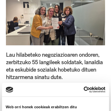
Lau hilabeteko negoziazioaren ondoren,
zerbitzuko 55 langileek soldatak, lanaldia
eta eskubide sozialak hobetuko dituen
hitzarmena sinatu dute.
Irungo Etxez Etxeko Laguntza Zerbitzuko 55
langileek hitzarmen kolektibo berria sinatu
dute gaur, lau hilabeteko negoziazio
Web orri honek cookieak erabiltzen ditu