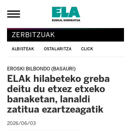
ZERBITZUAK
ALBISTEAK
OSTALARITZA
CLICK
EROSKI BILBONDO (BASAURI)
ELAk hilabeteko greba
deitu du etxez etxeko
banaketan, lanaldi
zatitua ezartzeagatik
2026/06/03