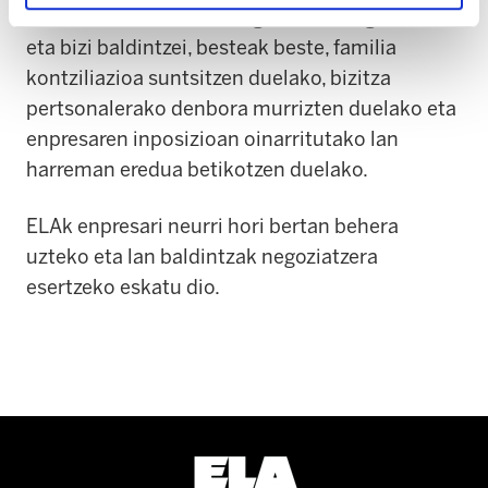
zatituak kalte handia eragiten die langileen lan
eta bizi baldintzei, besteak beste, familia
kontziliazioa suntsitzen duelako, bizitza
pertsonalerako denbora murrizten duelako eta
enpresaren inposizioan oinarritutako lan
harreman eredua betikotzen duelako.
ELAk enpresari neurri hori bertan behera
uzteko eta lan baldintzak negoziatzera
esertzeko eskatu dio.