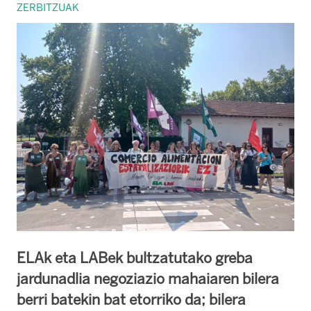
ZERBITZUAK
ELAk eta LABek bultzatutako greba
jardunadlia negoziazio mahaiaren bilera
berri batekin bat etorriko da; bilera