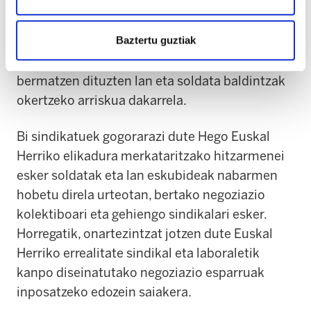
Euskal Herriko langileen eta ordezkaritza
sindikalaren erabakitzeko gaitasuna ahulduz.
Baztertu guztiak
Gainera, ohartarazi dute prozesu horrek gaur
egun indarrean dauden hitzarmenek
bermatzen dituzten lan eta soldata baldintzak
okertzeko arriskua dakarrela.
Bi sindikatuek gogorarazi dute Hego Euskal
Herriko elikadura merkataritzako hitzarmenei
esker soldatak eta lan eskubideak nabarmen
hobetu direla urteotan, bertako negoziazio
kolektiboari eta gehiengo sindikalari esker.
Horregatik, onartezintzat jotzen dute Euskal
Herriko errealitate sindikal eta laboraletik
kanpo diseinatutako negoziazio esparruak
inposatzeko edozein saiakera.