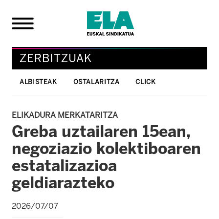
ZERBITZUAK
ALBISTEAK
OSTALARITZA
CLICK
ELIKADURA MERKATARITZA
Greba uztailaren 15ean,
negoziazio kolektiboaren
estatalizazioa
geldiarazteko
2026/07/07