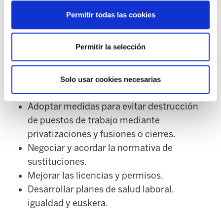
limpieza para aliviar las cargas de trabajo y
Permitir todas las cookies
reducir las jornadas laborales.
Acordar planes de rejuvenecimiento de la
Permitir la selección
plantilla.
Recuperar el poder adquisitivo perdido.
Definir funciones y adecuar categorías.
Solo usar cookies necesarias
Garantizar y estabilizar el empleo.
Adoptar medidas para evitar destrucción
de puestos de trabajo mediante
privatizaciones y fusiones o cierres.
Negociar y acordar la normativa de
sustituciones.
Mejorar las licencias y permisos.
Desarrollar planes de salud laboral,
igualdad y euskera.