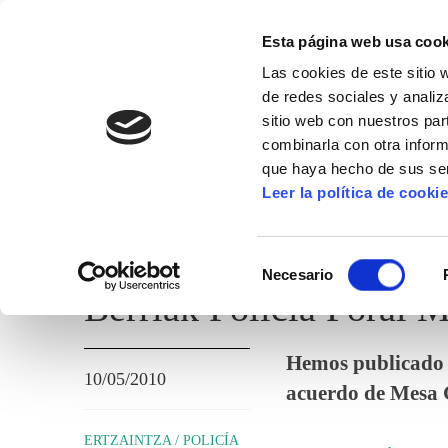
Esta página web usa cook
Las cookies de este sitio 
de redes sociales y analiz
sitio web con nuestros par
combinarla con otra inform
que haya hecho de sus ser
ERTZAINTZA / POLICÍA FORAL
Leer la política de cooki
TEMAS ADMINISTRATIVOS
Selección
Necesario
de
Berriak Policía Foral 
consentimiento
Hemos publicado e
10/05/2010
acuerdo de Mesa G
ERTZAINTZA / POLICÍA