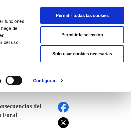
ES
Permitir todas las cookies
er funciones
AFÍLIATE
 haga del
Permitir la selección
den
r del uso
Solo usar cookies necesarias
g
Configurar
onsecuencias del
a Foral