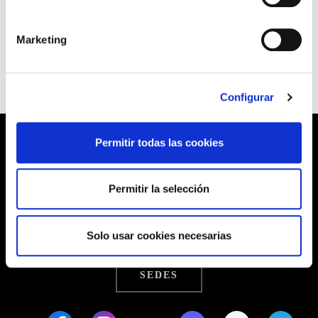
Ver Circular
Marketing
Configurar
Permitir todas las cookies
Barrainkua, 13 48009 BILBO
Permitir la selección
Tel:
944 03 77 00
Solo usar cookies necesarias
SEDES