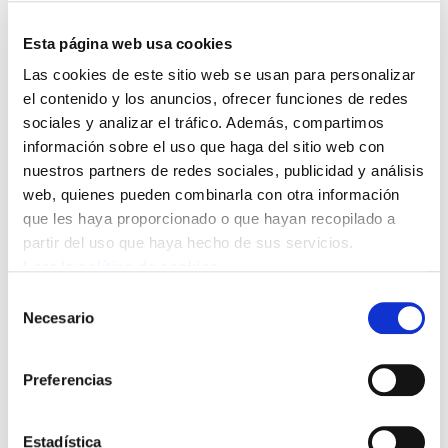
Esta página web usa cookies
Las cookies de este sitio web se usan para personalizar
el contenido y los anuncios, ofrecer funciones de redes
sociales y analizar el tráfico. Además, compartimos
información sobre el uso que haga del sitio web con
nuestros partners de redes sociales, publicidad y análisis
web, quienes pueden combinarla con otra información
que les haya proporcionado o que hayan recopilado a
partir del uso que haya hecho de sus servicios.
Leer la política de cookies
Selección
Necesario
Publicada Instrucción y Circular sobre los
de
consentimiento
efectos de la aplicación en 2013 y
Preferencias
condiciones del disfrute en 2014
Ver Instrucción
Estadística