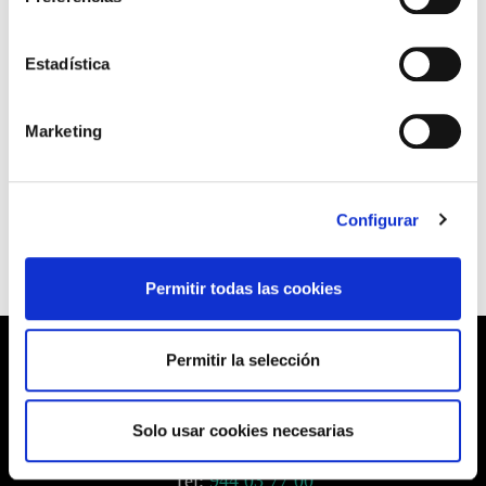
(Ver Resolución de 18 de julio de 2016.
Estadística
Admitidos/excluidos)
(Ver Convocatoria)
Marketing
(Ver formulario solicitud S140/4 y procedimiento)
Configurar
Permitir todas las cookies
Permitir la selección
Barrainkua, 13 48009 BILBO
Solo usar cookies necesarias
Tel:
944 03 77 00