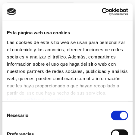
ERTZAINTZA / POLICÍA FORAL
Esta página web usa cookies
Las cookies de este sitio web se usan para personalizar
el contenido y los anuncios, ofrecer funciones de redes
sociales y analizar el tráfico. Además, compartimos
información sobre el uso que haga del sitio web con
Publicada Resolución de 18 de julio por la
nuestros partners de redes sociales, publicidad y análisis
que se publica la relación de personas
web, quienes pueden combinarla con otra información
admitidas y excluidas de participación en la
que les haya proporcionado o que hayan recopilado a
partir del uso que haya hecho de sus servicios.
segunda edición de 2016 del curso intensivo
Leer la política de cookies
de capacitación linguistica, primer y
Selección
segundo perfil, convocados por Resolución
Necesario
de
de 10 de junio de 2016. Plazo recursos de
consentimiento
alzada 1 mes.
Preferencias