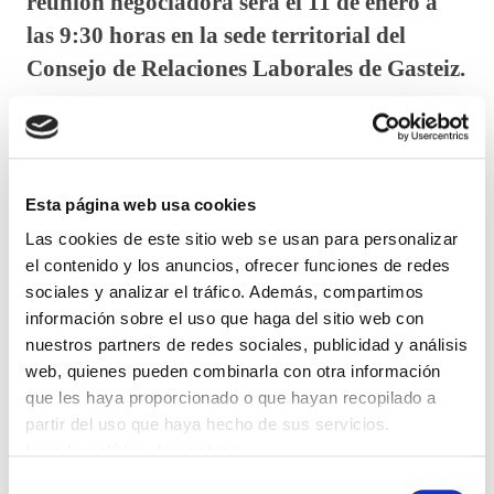
reunión negociadora será el 11 de enero a
las 9:30 horas en la sede territorial del
Consejo de Relaciones Laborales de Gasteiz.
El pasado mes de octubre los representantes de ELA –
Ertzaintza presentaron ante el Departamento de
Seguridad una propuesta de regímenes horarios de
Esta página web usa cookies
aplicación a las distintas Secciones y Unidades de la
Las cookies de este sitio web se usan para personalizar
Ertzaintza, para el año 2017.
el contenido y los anuncios, ofrecer funciones de redes
sociales y analizar el tráfico. Además, compartimos
Dicha propuesta fue presentada al Departamento tras
información sobre el uso que haga del sitio web con
realizar diversas reuniones y consultas con los
nuestros partners de redes sociales, publicidad y análisis
diferentes colectivos para consensuar la propuesta
web, quienes pueden combinarla con otra información
que les haya proporcionado o que hayan recopilado a
presentada.
partir del uso que haya hecho de sus servicios.
Leer la política de cookies
El artículo 16 Apartado 6 del Acuerdo Regulador de
Selección
las condiciones de trabajo del Personal de la Ertzaintza