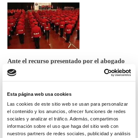
Ante el recurso presentado por el abogado
del Estado a la oferta pública de empleo
(OPE) para incorporar a 120 nuevos/as
agentes a la Ertzaintza, bajo el pretexto de
Esta página web usa cookies
que supera el 10% de reposición de la tasa
Las cookies de este sitio web se usan para personalizar
de efectivos, desde ELA queremos denunciar
el contenido y los anuncios, ofrecer funciones de redes
una vez más este nuevo y grave ataque del
sociales y analizar el tráfico. Además, compartimos
Gobierno español a decisiones tomadas
información sobre el uso que haga del sitio web con
nuestros partners de redes sociales, publicidad y análisis
dentro del ámbito competencial de la CAPV.