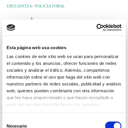
ERTZAINTZA / POLICÍA FORAL
Esta página web usa cookies
Las cookies de este sitio web se usan para personalizar
el contenido y los anuncios, ofrecer funciones de redes
sociales y analizar el tráfico. Además, compartimos
información sobre el uso que haga del sitio web con
ELA seguirá movilizándose activamente en
nuestros partners de redes sociales, publicidad y análisis
web, quienes pueden combinarla con otra información
contra de los recortes y la destrucción de
que les haya proporcionado o que hayan recopilado a
empleo que están suponiendo las políticas
partir del uso que haya hecho de sus servicios.
neoliberales de los diferentes gobiernos en
Leer la política de cookies
Hego Euskal Herria, pero paralelamente,
Selección
Necesario
también abrirá la vía judicial para llevar a
de