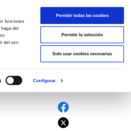
EU
ES
EN
FR
Permitir todas las cookies
er funciones
AFÍLIATE
 haga del
Permitir la selección
den
r del uso
Solo usar cookies necesarias
g
Configurar