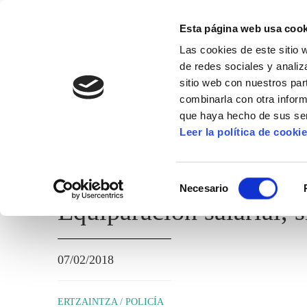
Esta página web usa cook
Las cookies de este sitio 
de redes sociales y analiz
sitio web con nuestros par
combinarla con otra inform
que haya hecho de sus ser
ERTZAINTZA / POLICÍA FORAL
Leer la política de cooki
TEMAS ADMINISTRATIVOS
Selección
Necesario
de
Equiparación salarial, s
consentimiento
07/02/2018
ERTZAINTZA / POLICÍA