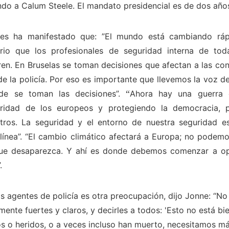
o a Calum Steele. El mandato presidencial es de dos año
ones ha manifestado que: ”El mundo está cambiando ráp
ario que los profesionales de seguridad interna de t
en. En Bruselas se toman decisiones que afectan a las con
de la policía. Por eso es importante que llevemos la voz d
de se toman las decisiones”.
“
Ahora hay una guerra 
uridad de los europeos y protegiendo la democracia,
tros. La seguridad y el entorno de nuestra seguridad e
a línea”. “El cambio climático afectará a Europa; no podem
que desaparezca. Y ahí es donde debemos comenzar a o
.
os agentes de policía es otra preocupación, dijo Jonne: “N
ente fuertes y claros, y decirles a todos: 'Esto no está bie
s o heridos, o a veces incluso han muerto, necesitamos m