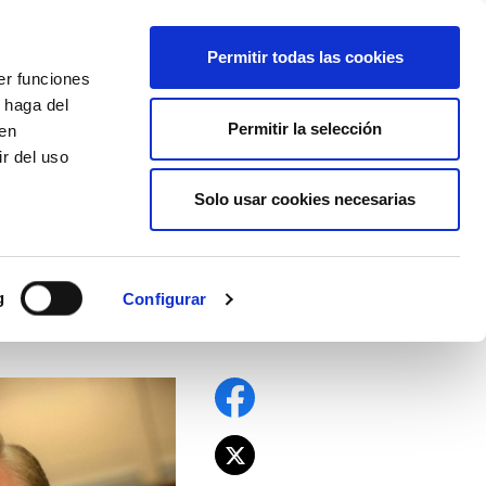
EU
ES
EN
FR
Permitir todas las cookies
er funciones
AFÍLIATE
 haga del
Permitir la selección
den
r del uso
Solo usar cookies necesarias
g
Configurar