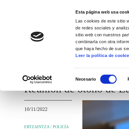
Esta página web usa cook
Las cookies de este sitio 
de redes sociales y analiz
sitio web con nuestros par
combinarla con otra inform
que haya hecho de sus ser
ERTZAINTZA / POLICÍA FORAL
Leer la política de cooki
TEMAS ADMINISTRATIVOS
Selección
Necesario
de
Reunión de otoño de 
consentimiento
10/11/2022
ERTZAINTZA / POLICÍA