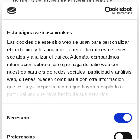
Seguridad ha puesto sobre la mesa de negociación su
primera propuesta:
Esta página web usa cookies
Jornada anual de 1592 horas.
Disfrute de los días de antigüedad desde el 2015.
Las cookies de este sitio web se usan para personalizar
el contenido y los anuncios, ofrecer funciones de redes
Incremento salarial del 1% aplicado a todos los
sociales y analizar el tráfico. Además, compartimos
conceptos retributivos.
información sobre el uso que haga del sitio web con
Recuperación del abono del complemento de
nuestros partners de redes sociales, publicidad y análisis
productividad por horario flexible al personal de
web, quienes pueden combinarla con otra información
Unidad de apoyo a BM (anteriormente aplicado a
que les haya proporcionado o que hayan recopilado a
la Brigada de Refuerzo), y abono a la Unidad de
partir del uso que haya hecho de sus servicios.
Leer la política de cookies
Vigilancia y Rescate (vinculado a la aplicación del
nuevo horario).
Selección
Necesario
de
Consideramos la propuesta insuficiente porque siguen
consentimiento
sin presentar una propuesta global de negociación
Preferencias