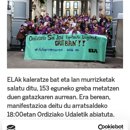
ELAk kaleratze bat eta lan murrizketak
salatu ditu, 153 eguneko greba metatzen
duen gatazkaren aurrean. Era berean,
manifestazioa deitu du arratsaldeko
18:00etan Ordiziako Udaletik abiatuta.
ELAk salatu du greban dagoen langile bat