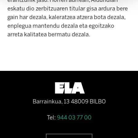
eskatu dio zerbitzuaren titular gisa ardura bere
gain har dezala, kaleratzea atzera bota dezala,
enplegua mantendu dezala eta egoitzako
arreta kalitatea bermatu dezala.
Barrainkua, 13 48009 BILBO
Tel:
944 03 77 00