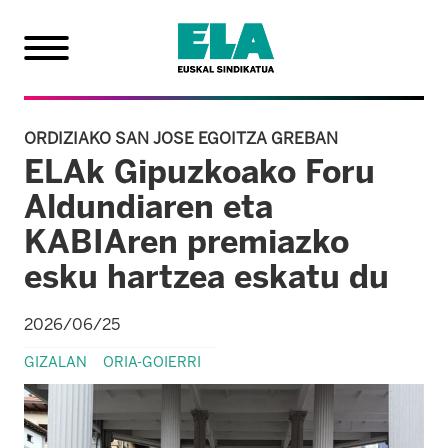
ORDIZIAKO SAN JOSE EGOITZA GREBAN
ELAk Gipuzkoako Foru
Aldundiaren eta
KABIAren premiazko
esku hartzea eskatu du
2026/06/25
GIZALAN
ORIA-GOIERRI