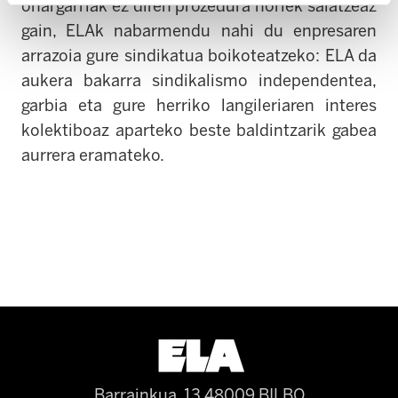
onargarriak ez diren prozedura horiek salatzeaz
gain, ELAk nabarmendu nahi du enpresaren
arrazoia gure sindikatua boikoteatzeko: ELA da
aukera bakarra sindikalismo independentea,
garbia eta gure herriko langileriaren interes
kolektiboaz aparteko beste baldintzarik gabea
aurrera eramateko.
Barrainkua, 13 48009 BILBO