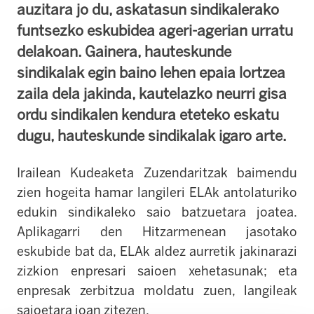
auzitara jo du, askatasun sindikalerako
funtsezko eskubidea ageri-agerian urratu
delakoan. Gainera, hauteskunde
sindikalak egin baino lehen epaia lortzea
zaila dela jakinda, kautelazko neurri gisa
ordu sindikalen kendura eteteko eskatu
dugu, hauteskunde sindikalak igaro arte.
Irailean Kudeaketa Zuzendaritzak baimendu
zien hogeita hamar langileri ELAk antolaturiko
edukin sindikaleko saio batzuetara joatea.
Aplikagarri den Hitzarmenean jasotako
eskubide bat da, ELAk aldez aurretik jakinarazi
zizkion enpresari saioen xehetasunak; eta
enpresak zerbitzua moldatu zuen, langileak
saioetara joan zitezen.