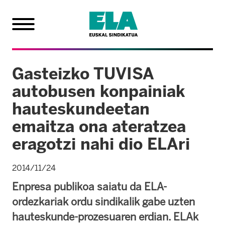
Gasteizko TUVISA
autobusen konpainiak
hauteskundeetan
emaitza ona ateratzea
eragotzi nahi dio ELAri
2014/11/24
Enpresa publikoa saiatu da ELA-
ordezkariak ordu sindikalik gabe uzten
hauteskunde-prozesuaren erdian. ELAk