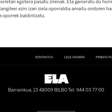
porretan egotera pasatu zirenak. Eta gaineratu du horr
langileei ezin izan ziela oporraldia amaitu ondoren ha
a oporrek baldintzatu.
KONTAKTUA
LEGE OHARRA
PRIBATUTA
Barrainkua, 13 48009 BILBO
Tel: 944 03 77 00