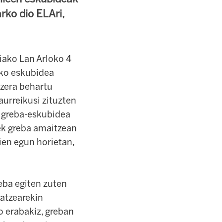
rko dio ELAri,
iako Lan Arloko 4
ako eskubidea
tzera behartu
aurreikusi zituzten
k greba-eskubidea
iek greba amaitzean
ien egun horietan,
reba egiten zuten
zatzearekin
o erabakiz, greban