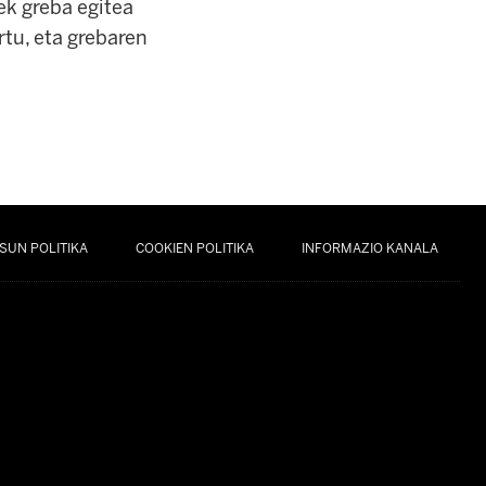
ek greba egitea
rtu, eta grebaren
SUN POLITIKA
COOKIEN POLITIKA
INFORMAZIO KANALA