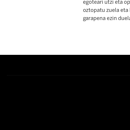
egoteari utzi eta o
oztopatu zuela eta 
garapena ezin duel