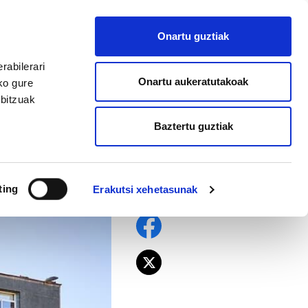
EU
ES
EN
FR
Onartu guztiak
AFILIATU
rabilerari
Onartu aukeratutakoak
ko gure
rbitzuak
Baztertu guztiak
 Justiziak
ting
Erakutsi xehetasunak