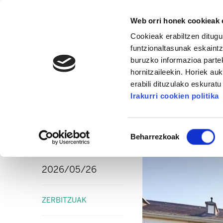
Web orri honek cookieak e
Cookieak erabiltzen ditugu
funtzionaltasunak eskaintz
buruzko informazioa partek
hornitzaileekin. Horiek au
16. KONGRESUA
ALDA
MANU ROBLES-ARANG
erabili dituzulako eskurat
Irakurri cookien politika
DONOSTIA OSPITALEA GARBIKUNTZA
Grebarako eskubidea
Baimena
Beharrezkoak
hautatzea
2026/05/26
ZERBITZUAK