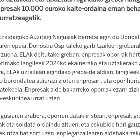
npresak 10.000 euroko kalte-ordaina eman beha
urratzeagatik.
rkidegoko Auzitegi Nagusiak berretsi egin du Donost
aren epaia, Donostia Ospitaleko garbitzaileen grebar
i zuena. ELAk deitutako greban, enpresak oporrak har
ptimako langileek 2024ko ekainerako eta uztailerako 
re, ELAk uztailean egindako greba-deialdian, langilee
ko borondatea adierazi zioten enpresari, eta opor hor
atekeela. Enpresak alde bakarreko oporrak ezarri zizk
a-eskubidea urratu zien.
agusiaren arabera, oporren datak iristean, enpresak g
ak eta soldata ordaindu zituen, eta eskubide hori gau
 ekintza bat sortu zen, enplegatzailearen aldebakarrek