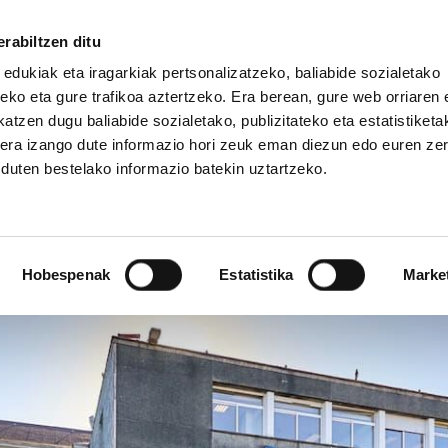
rabiltzen ditu
 edukiak eta iragarkiak pertsonalizatzeko, baliabide sozialetako
eko eta gure trafikoa aztertzeko. Era berean, gure web orriaren e
atzen dugu baliabide sozialetako, publizitateko eta estatistiketa
kera izango dute informazio hori zeuk eman diezun edo euren ze
IZ FUNDAZIOA
BIDELAGUN FUNDAZIOA
u duten bestelako informazio batekin uztartzeko.
 urratu zela berretsi du
Hobespenak
Estatistika
Marke