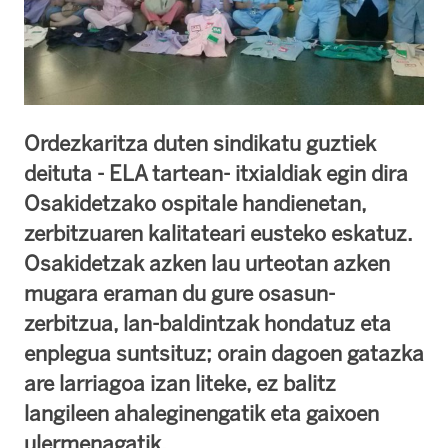
Ordezkaritza duten sindikatu guztiek
deituta - ELA tartean- itxialdiak egin dira
Osakidetzako ospitale handienetan,
zerbitzuaren kalitateari eusteko eskatuz.
Osakidetzak azken lau urteotan azken
mugara eraman du gure osasun-
zerbitzua, lan-baldintzak hondatuz eta
enplegua suntsituz; orain dagoen gatazka
are larriagoa izan liteke, ez balitz
langileen ahaleginengatik eta gaixoen
ulermenagatik.