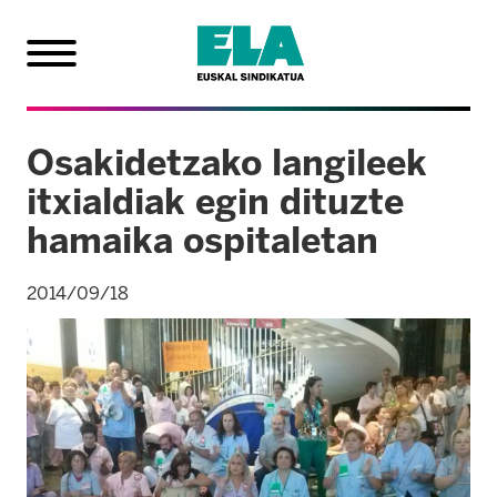
Osakidetzako langileek
itxialdiak egin dituzte
hamaika ospitaletan
2014/09/18