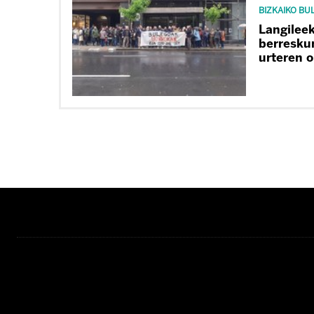
BIZKAIKO BU
Langilee
berreskur
urteren 