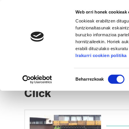
Web orri honek cookieak e
Cookieak erabiltzen ditugu
funtzionaltasunak eskaintz
buruzko informazioa partek
hornitzaileekin. Horiek au
erabili dituzulako eskurat
ESKUMALDEA
Irakurri cookien politika
ALBISTEAK
EGOITZAK
CLICK
Baimena
Beharrezkoak
hautatzea
Click