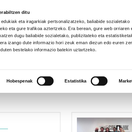
rabiltzen ditu
 edukiak eta iragarkiak pertsonalizatzeko, baliabide sozialetako
eko eta gure trafikoa aztertzeko. Era berean, gure web orriaren e
atzen dugu baliabide sozialetako, publizitateko eta estatistiketa
kera izango dute informazio hori zeuk eman diezun edo euren ze
u duten bestelako informazio batekin uztartzeko.
Hobespenak
Estatistika
Marke