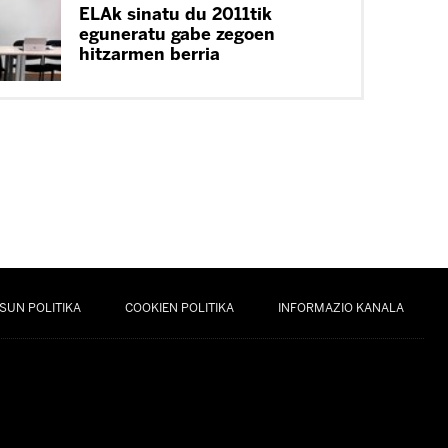
ELAk sinatu du 2011tik
eguneratu gabe zegoen
hitzarmen berria
SUN POLITIKA
COOKIEN POLITIKA
INFORMAZIO KANALA