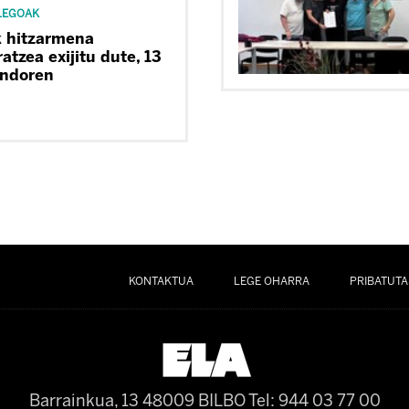
LEGOAK
k hitzarmena
atzea exijitu dute, 13
ondoren
KONTAKTUA
LEGE OHARRA
PRIBATUTA
Barrainkua, 13 48009 BILBO
Tel: 944 03 77 00