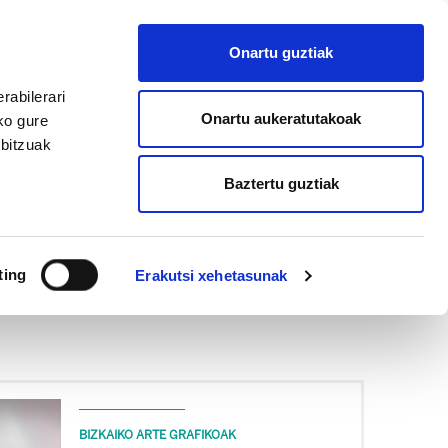
EU
ES
EN
FR
Onartu guztiak
AFILIATU
rabilerari
Onartu aukeratutakoak
ko gure
rbitzuak
Baztertu guztiak
ting
Erakutsi xehetasunak
BIZKAIKO ARTE GRAFIKOAK