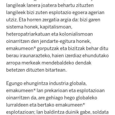
langileak lanera joatera behartu zituzten
langileek bizi zuten esplotazio egoera agerian
utziz. Eta horren zergatia argia da: bizi garen
sistema honek, kapitalismoan,
heteropatriarkatuan eta kolonialismoan
oinarritzen den jendarte-egitura honek,
emakumeon* gorputzak eta bizitzak behar ditu
berau iraunarazteko, haien izerdiaz ehundutako
arropa merkeak mendebaldeko dendak
betetzen dituzten bitartean.
Egungo ehungintza industria globala,
emakumeen* lan prekarioan eta esplotazioan
oinarritzen da, are gehiago hego globaleko
lurraldeen eta bertako emakumeen*
esplotazioan; lan baldintza duinik gabe, soldata