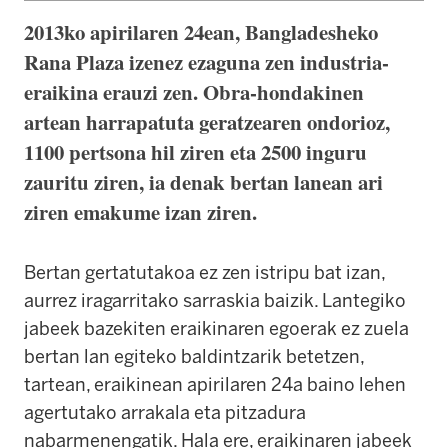
2013ko apirilaren 24ean, Bangladesheko
Rana Plaza izenez ezaguna zen industria-
eraikina erauzi zen. Obra-hondakinen
artean harrapatuta geratzearen ondorioz,
1100 pertsona hil ziren eta 2500 inguru
zauritu ziren, ia denak bertan lanean ari
ziren emakume izan ziren.
Bertan gertatutakoa ez zen istripu bat izan,
aurrez iragarritako sarraskia baizik. Lantegiko
jabeek bazekiten eraikinaren egoerak ez zuela
bertan lan egiteko baldintzarik betetzen,
tartean, eraikinean apirilaren 24a baino lehen
agertutako arrakala eta pitzadura
nabarmenengatik. Hala ere, eraikinaren jabeek