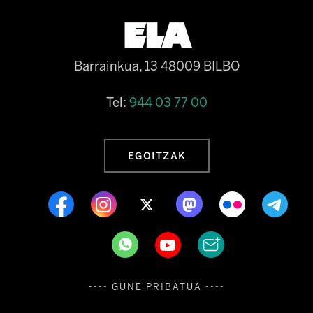
Barrainkua, 13 48009 BILBO
Tel:
944 03 77 00
EGOITZAK
---- GUNE PRIBATUA ----