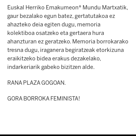
Euskal Herriko Emakumeon* Mundu Martxatik,
gaur bezalako egun batez, gertatutakoa ez
ahazteko deia egiten dugu, memoria
kolektiboa osatzeko eta gertaera hura
ahanzturan ez geratzeko. Memoria borrokarako
tresna dugu, iraganera begiratzeak etorkizuna
eraikitzeko bidea erakus dezakelako,
indarkeriarik gabeko bizitzen alde.
RANA PLAZA GOGOAN.
GORA BORROKA FEMINISTA!