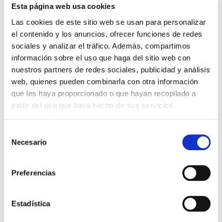
Esta página web usa cookies
Las cookies de este sitio web se usan para personalizar
el contenido y los anuncios, ofrecer funciones de redes
sociales y analizar el tráfico. Además, compartimos
información sobre el uso que haga del sitio web con
nuestros partners de redes sociales, publicidad y análisis
web, quienes pueden combinarla con otra información
que les haya proporcionado o que hayan recopilado a
La plantilla del Gobierno Vasco lleva 15
partir del uso que haya hecho de sus servicios.
años sin renovar el convenio, el último fue
Leer la política de cookies
firmado en 2010.
Selección
Necesario
de
ELA y LAB
denuncian
la falta de avances en la
consentimiento
negociación y llaman a la plantilla a
Preferencias
movilizarse en defensa de unas condiciones
laborales justas y actualizadas .Han convocado
Estadística
un paro de tres horas el 16 de junio.