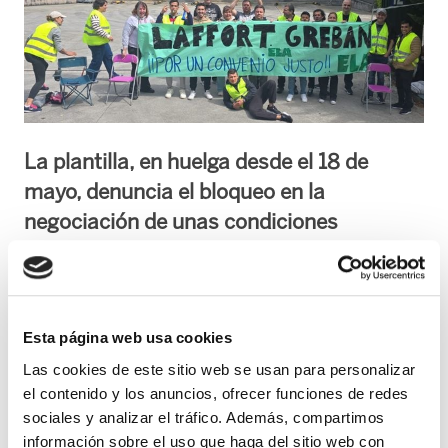
La plantilla, en huelga desde el 18 de
mayo, denuncia el bloqueo en la
negociación de unas condiciones
laborales “dignas y acordes a la realidad
de la empresa”.
Las 37 personas trabajadoras de la empresa
Esta página web usa cookies
Laffort, ubicada en Errenteria, realizarán una
Las cookies de este sitio web se usan para personalizar
concentración este jueves a las 12:00 frente al
el contenido y los anuncios, ofrecer funciones de redes
Ayuntamiento de la localidad para visibilizar el
sociales y analizar el tráfico. Además, compartimos
información sobre el uso que haga del sitio web con
conflicto laboral que mantienen con la