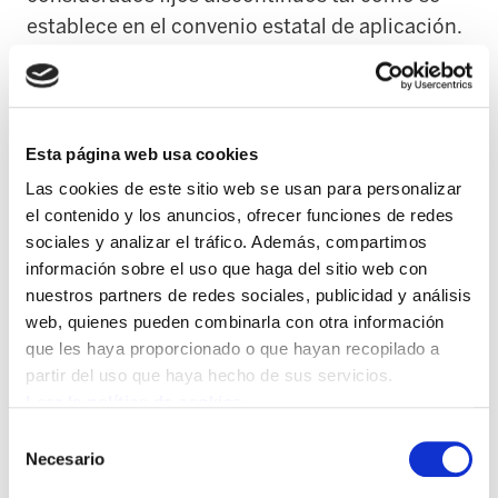
establece en el convenio estatal de aplicación.
Por ello, ELA afirma que el ayuntamiento no
respeta sus derechos laborales, ya que sigue
sin garantizar la subrogación de los
trabajadores en los pliegos, a pesar de haber
Esta página web usa cookies
firmado un acuerdo en el 2018 en el que se
Las cookies de este sitio web se usan para personalizar
comprometía a ello. Como consecuencia de
el contenido y los anuncios, ofrecer funciones de redes
ello, no sólo no tienen asegurado su puesto de
sociales y analizar el tráfico. Además, compartimos
información sobre el uso que haga del sitio web con
trabajo y las condiciones a las que tienen
nuestros partners de redes sociales, publicidad y análisis
derecho, si no que éste verano cuatro
web, quienes pueden combinarla con otra información
socorristas veteranos que han estado al frente
que les haya proporcionado o que hayan recopilado a
de la lucha por sus derechos durante los
partir del uso que haya hecho de sus servicios.
últimos años han sido despedidos con la
Leer la política de cookies
consecuente repercusión en el servicio de
Selección
Necesario
vigilancia de las playas.
de
consentimiento