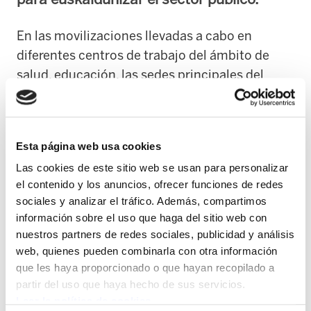
En las movilizaciones llevadas a cabo en
diferentes centros de trabajo del ámbito de
salud, educación, las sedes principales del
Gobierno Vasco y del ámbito foral y local, las y
los trabajadores públicos han reivindicado el
derecho a trabajar y a vivir en euskera. “Sin
Esta página web usa cookies
saber euskera no es posible ofrecer un servicio
Las cookies de este sitio web se usan para personalizar
de calidad a la ciudadanía”, han expresado.
el contenido y los anuncios, ofrecer funciones de redes
Mañana continuarán las movilizaciones en
sociales y analizar el tráfico. Además, compartimos
Iruñea.
información sobre el uso que haga del sitio web con
nuestros partners de redes sociales, publicidad y análisis
ELA pone de manifiesto que “ahora que las
web, quienes pueden combinarla con otra información
sentencias y discursos euskarafobos
que les haya proporcionado o que hayan recopilado a
pretenden petrificar el euskera como lengua
partir del uso que haya hecho de sus servicios.
Leer la política de cookies
secundaria, es imprescindible ir en sentido