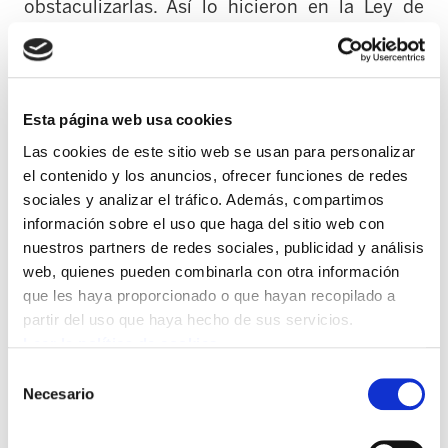
obstaculizarlas. Así lo hicieron en la Ley de
Educación cuando impusieron los modelos A y
B que no permiten la euskaldunización y ahora
lo están haciendo en las administraciones
impidiendo una equiparación progresiva de la
Esta página web usa cookies
exigencia del euskera y del castellano. Todos
Las cookies de este sitio web se usan para personalizar
estos agentes se manifiestan a favor del
el contenido y los anuncios, ofrecer funciones de redes
sociales y analizar el tráfico. Además, compartimos
euskera, siempre y cuando esté subordinado al
información sobre el uso que haga del sitio web con
castellano.
nuestros partners de redes sociales, publicidad y análisis
web, quienes pueden combinarla con otra información
En esa campaña de criminalización hay que
que les haya proporcionado o que hayan recopilado a
situar: la campaña organizada para la
partir del uso que haya hecho de sus servicios.
eliminación de perfiles lingüísticos en las
Leer la política de cookies
administraciones, los cambios regresivos de
Selección
doctrina judicial, la campaña de comunicación
Necesario
de
contra la Korrika, la expulsión de ELA y LAB de
consentimiento