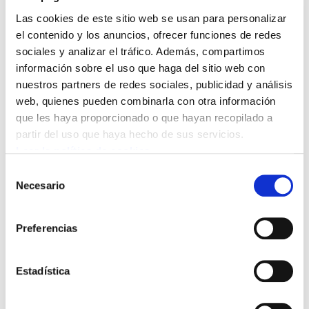
empresa en enero, un despido colectivo
Las cookies de este sitio web se usan para personalizar
que afecta a 521 trabajadoras en todo el
el contenido y los anuncios, ofrecer funciones de redes
Estado español y que en Euskal Herria,
sociales y analizar el tráfico. Además, compartimos
información sobre el uso que haga del sitio web con
afectará a las trabajadoras del centro
nuestros partners de redes sociales, publicidad y análisis
comercial Ballonti, en Portugalete
web, quienes pueden combinarla con otra información
(Bizkaia). Así las cosas, las trabajadoras
que les haya proporcionado o que hayan recopilado a
de Bizkaia iniciaron una huelga de 5 días
partir del uso que haya hecho de sus servicios.
Leer la política de cookies
para apoyar a las compañeras de
Selección
Ballonti. En la jornada de huelga, que ha
Necesario
de
tenido un amplio seguimiento, han
consentimiento
anunciado que convocarán nuevas
Preferencias
jornadas de huelga si no se soluciona el
problema.
Estadística
Por su parte, la empresa, en la mesa estatal, ha