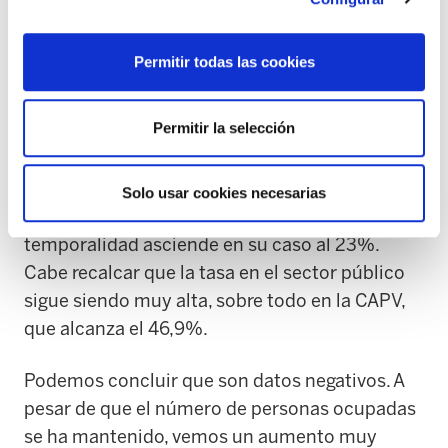
contratos, vemos que prácticamente no se ha
movido en el último trimestre. La tasa
Permitir todas las cookies
únicamente ha disminuido del 20,5% al 20,1%.
Es importante señalar que esta tasa
Permitir la selección
únicamente se ha reducido en 3,5 puntos
respecto al mismo trimestre del año 2019. En
este aspecto, encontramos que las mujeres
Solo usar cookies necesarias
sufren una mayor precariedad, ya que la tasa de
temporalidad asciende en su caso al 23%.
Cabe recalcar que la tasa en el sector público
sigue siendo muy alta, sobre todo en la CAPV,
que alcanza el 46,9%.
Podemos concluir que son datos negativos. A
pesar de que el número de personas ocupadas
se ha mantenido, vemos un aumento muy