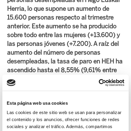
Herria, lo que supone un aumento de
15.600 personas respecto al trimestre
anterior. Este aumento se ha producido
sobre todo entre las mujeres (+13.600) y
las personas jóvenes (+7.200). A raíz del
aumento del número de personas
desempleadas, la tasa de paro en HEH ha
ascendido hasta el 8,55% (9,61% entre
las mujeres y 7,57% los hombres). Cabe
señalar la situación precaria de las
personas jóvenes, ya que la tasa de
Esta página web usa cookies
desempleo juvenil vuelve a subir y alcanza
Las cookies de este sitio web se usan para personalizar
el 31% en HEH (31,7% en la CAPV y el
el contenido y los anuncios, ofrecer funciones de redes
29% en Navarra).
sociales y analizar el tráfico. Además, compartimos