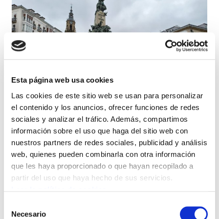
Esta página web usa cookies
Las cookies de este sitio web se usan para personalizar
el contenido y los anuncios, ofrecer funciones de redes
sociales y analizar el tráfico. Además, compartimos
información sobre el uso que haga del sitio web con
nuestros partners de redes sociales, publicidad y análisis
web, quienes pueden combinarla con otra información
Se han concentradoe en Gasteiz para
que les haya proporcionado o que hayan recopilado a
denuncian el bloqueo del convenio. La
partir del uso que haya hecho de sus servicios.
plantilla continuará con el calendario de
Leer la política de cookies
movilizaciones previsto, que incluye
Selección
Necesario
de