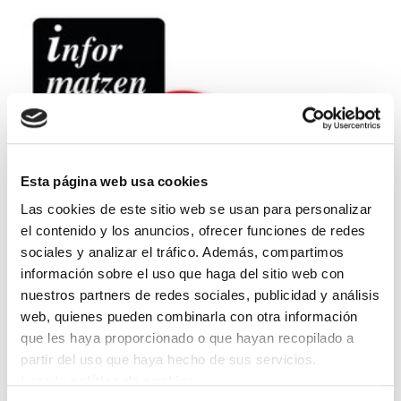
Esta página web usa cookies
Las cookies de este sitio web se usan para personalizar
el contenido y los anuncios, ofrecer funciones de redes
sociales y analizar el tráfico. Además, compartimos
información sobre el uso que haga del sitio web con
El Acuerdo Regulador extendió su vigencia
nuestros partners de redes sociales, publicidad y análisis
hasta el 31 de diciembre de 2013 y para
web, quienes pueden combinarla con otra información
que les haya proporcionado o que hayan recopilado a
ELA se hace necerario una negociacion
partir del uso que haya hecho de sus servicios.
urgente de nuevo Acuerdo que de solución a
Leer la política de cookies
las demandas que en esta materia