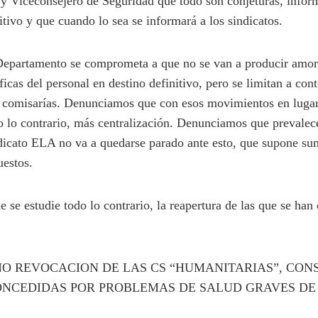
 y Viceconsejero de Seguridad que todo son conjeturas, infor
tivo y que cuando lo sea se informará a los sindicatos.
Departamento se comprometa a que no se van a producir amor
icas del personal en destino definitivo, pero se limitan a con
r comisarías. Denunciamos que con esos movimientos en lugar
o lo contrario, más centralización. Denunciamos que prevalece
ndicato ELA no va a quedarse parado ante esto, que supone su
uestos.
 se estudie todo lo contrario, la reapertura de las que se han
 NO REVOCACION DE LAS CS “HUMANITARIAS”, CO
NCEDIDAS POR PROBLEMAS DE SALUD GRAVES DE 