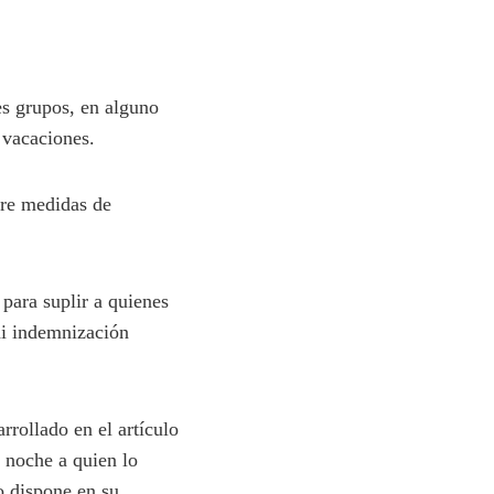
es grupos, en alguno
 vacaciones.
bre medidas de
para suplir a quienes
ni indemnización
rrollado en el artículo
 noche a quien lo
o dispone en su