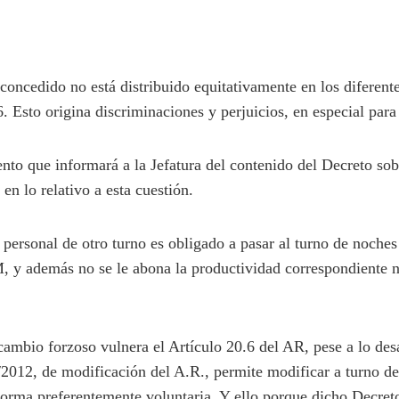
oncedido no está distribuido equitativamente en los diferent
6. Esto origina discriminaciones y perjuicios, en especial para
nto que informará a la Jefatura del contenido del Decreto so
en lo relativo a esta cuestión.
ersonal de otro turno es obligado a pasar al turno de noches 
 y además no se le abona la productividad correspondiente 
mbio forzoso vulnera el Artículo 20.6 del AR, pese a lo desa
2012, de modificación del A.R., permite modificar a turno de
 forma preferentemente voluntaria. Y ello porque dicho Decret