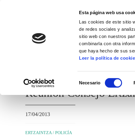
Esta página web usa cook
Las cookies de este sitio 
de redes sociales y analiz
sitio web con nuestros par
combinarla con otra inform
que haya hecho de sus ser
ERTZAINTZA / POLICÍA FORAL
Leer la política de cooki
TEMAS ADMINISTRATIVOS
Selección
Necesario
de
Reunión Consejo Ertzai
consentimiento
17/04/2013
ERTZAINTZA / POLICÍA