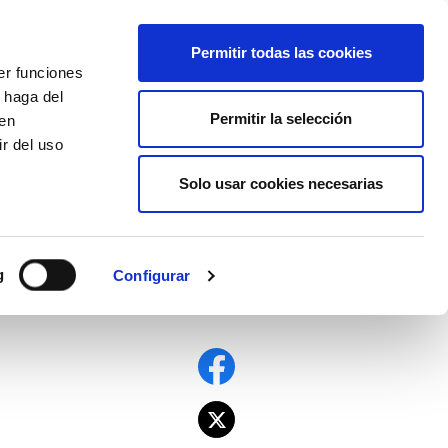
EU
ES
EN
FR
Permitir todas las cookies
er funciones
AFÍLIATE
 haga del
Permitir la selección
den
r del uso
Solo usar cookies necesarias
g
Configurar