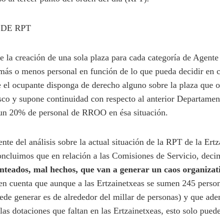
 DE RPT
la creación de una sola plaza para cada categoría de Agent
 más o menos personal en función de lo que pueda decidir en
 el ocupante disponga de derecho alguno sobre la plaza que o
asco y supone continuidad con respecto al anterior Departamen
 un 20% de personal de RROO en ésa situación.
e del análisis sobre la actual situación de la RPT de la Ert
ncluimos que en relación a las Comisiones de Servicio, deci
teados, mal hechos, que van a generar un caos organizat
 en cuenta que aunque a las Ertzainetxeas se sumen 245 perso
de generar es de alrededor del millar de personas) y que adem
las dotaciones que faltan en las Ertzainetxeas, esto solo pued