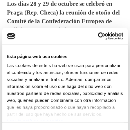
Los días 28 y 29 de octubre se celebró en
Praga (Rep. Checa) la reunión de otoño del
Comité de la Confederación Europea de
Policías EuroCOP, de la que ELA-
Ertzaintza es miembro desde su creación en
el año 2002.
Esta página web usa cookies
A dicho encuentro acudieron representantes de
Las cookies de este sitio web se usan para personalizar
diferentes sindicatos de policía de 27 países europeos.
el contenido y los anuncios, ofrecer funciones de redes
sociales y analizar el tráfico. Además, compartimos
En la bienvenida a los asistentes y discurso de
información sobre el uso que haga del sitio web con
nuestros partners de redes sociales, publicidad y análisis
inauguración del congreso por parte de la presidenta
web, quienes pueden combinarla con otra información
Dña. Anna Nellberg informó sobre las diferentes
que les haya proporcionado o que hayan recopilado a
visitas realizadas durante el año 2013 tanto a
partir del uso que haya hecho de sus servicios.
gobiernos como a diferentes instituciones policiales.
Leer la política de cookies
Asimismo se hizo eco de la actual situación de crisis