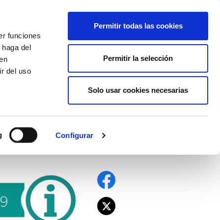
EU
ES
EN
FR
Permitir todas las cookies
er funciones
AFÍLIATE
 haga del
Permitir la selección
den
r del uso
Solo usar cookies necesarias
g
Configurar