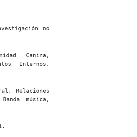
nvestigación no
idad Canina,
ntos Internos,
ral, Relaciones
 Banda música,
1.