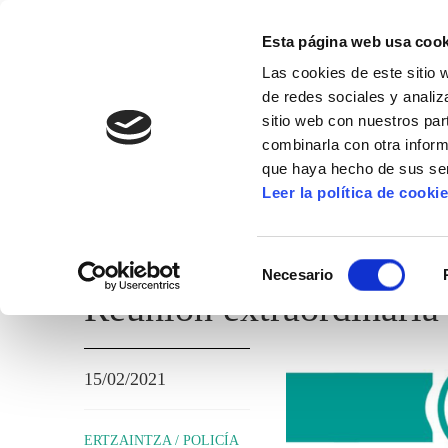
Esta página web usa cook
Las cookies de este sitio 
de redes sociales y analiz
sitio web con nuestros par
combinarla con otra inform
que haya hecho de sus ser
ERTZAINTZA / POLICÍA FORAL
Leer la política de cooki
TEMAS ADMINISTRATIVOS
Selección
Necesario
de
Reunión extraordinaria
consentimiento
15/02/2021
ERTZAINTZA / POLICÍA