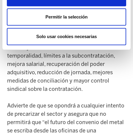
patronal pretende fragmentar la negociación
para priorizar medidas de mayor flexibilidad
Permitir la selección
empresarial.
Solo usar cookies necesarias
ELA defiende un modelo basado en empleo
estable y de calidad, reducción de la
temporalidad, límites a la subcontratación,
mejora salarial, recuperación del poder
adquisitivo, reducción de jornada, mejores
medidas de conciliación y mayor control
sindical sobre la contratación.
Advierte de que se opondrá a cualquier intento
de precarizar el sector y asegura que no
permitirá que “el futuro del convenio del metal
se escriba desde las oficinas de una