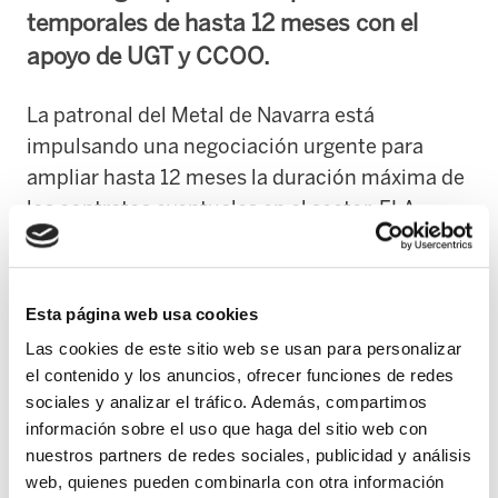
temporales de hasta 12 meses con el
apoyo de UGT y CCOO.
La patronal del Metal de Navarra está
impulsando una negociación urgente para
ampliar hasta 12 meses la duración máxima de
los contratos eventuales en el sector. ELA
sostiene que esta medida no responde a
necesidades reales de producción, sino a las
exigencias de Volkswagen, a la que acusa de
Esta página web usa cookies
marcar la agenda de la patronal.
Las cookies de este sitio web se usan para personalizar
el contenido y los anuncios, ofrecer funciones de redes
Según ELA, el verdadero objetivo es aumentar
sociales y analizar el tráfico. Además, compartimos
la flexibilidad empresarial a costa de empeorar
información sobre el uso que haga del sitio web con
las condiciones laborales y consolidar un
nuestros partners de redes sociales, publicidad y análisis
web, quienes pueden combinarla con otra información
modelo basado en la temporalidad. Recuerda