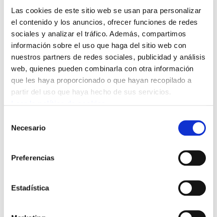
denunciado ELA. La organización sindical
Las cookies de este sitio web se usan para personalizar
acusa a la patronal de no dar pasos que
el contenido y los anuncios, ofrecer funciones de redes
sociales y analizar el tráfico. Además, compartimos
permitan acercar posturas y advierte de
información sobre el uso que haga del sitio web con
que la negociación continúa estancada.
nuestros partners de redes sociales, publicidad y análisis
web, quienes pueden combinarla con otra información
Ante esta situación, ELA considera que el
que les haya proporcionado o que hayan recopilado a
momento es clave para el futuro del convenio y
partir del uso que haya hecho de sus servicios.
Leer la política de cookies
subraya que la unidad del sector y la
Selección
implicación de las plantillas serán
Necesario
de
determinantes para lograr avances. El
consentimiento
sindicato insiste en que mantiene su
Preferencias
disposición al acuerdo y continúa presentando
propuestas orientadas a mejorar las
condiciones laborales.
Estadística
Como respuesta al bloqueo, ELA ha convocado