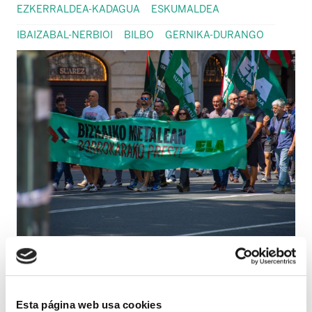
EZKERRALDEA-KADAGUA
ESKUMALDEA
IBAIZABAL-NERBIOI
BILBO
GERNIKA-DURANGO
La sexta reunión del Convenio del Metal
de Bizkaia, celebrada hoy 6 de mayo, ha
concluido sin avances, según ha
Esta página web usa cookies