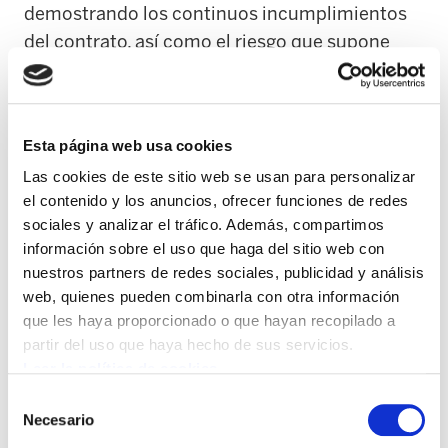
demostrando los continuos incumplimientos
del contrato, así como el riesgo que supone
esta práctica fraudulenta en la seguridad de
todos los operarios que prestan servicio
durante la vialidad invernal y de los propios
Esta página web usa cookies
usuarios y usuarias. Denuncias que ha
Las cookies de este sitio web se usan para personalizar
presentado ante Inspección de Trabajo.
el contenido y los anuncios, ofrecer funciones de redes
sociales y analizar el tráfico. Además, compartimos
Por ejemplo, ELA ha denunciado que se ha
información sobre el uso que haga del sitio web con
convertido en algo habitual trabajar con
nuestros partners de redes sociales, publicidad y análisis
camiones quitanieves obsoletos y en malas
web, quienes pueden combinarla con otra información
condiciones, incluso con la ITV caducada o
que les haya proporcionado o que hayan recopilado a
desfavorable. Además, pese a que los pliegos
partir del uso que haya hecho de sus servicios.
Leer la política de cookies
del contrato exigen que los camiones
Selección
quitanieve no superen una antigüedad de ocho
Necesario
de
años, la mayoría superan e incluso duplican los
consentimiento