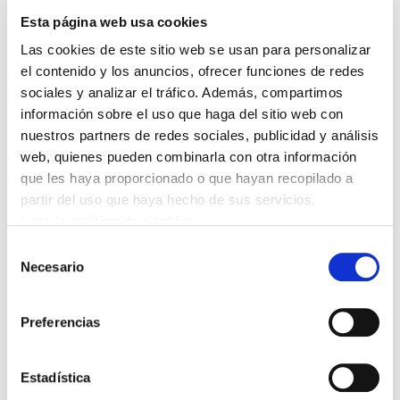
Esta página web usa cookies
La tercera jornada de huelga en el sector de
Las cookies de este sitio web se usan para personalizar
Conservas de Bizkaia ha registrado un
el contenido y los anuncios, ofrecer funciones de redes
seguimiento muy positivo, consolidando la
sociales y analizar el tráfico. Además, compartimos
respuesta de las trabajadoras frente al bloqueo
información sobre el uso que haga del sitio web con
en la negociación del convenio.
nuestros partners de redes sociales, publicidad y análisis
web, quienes pueden combinarla con otra información
Durante la jornada de hoy, cientos de
que les haya proporcionado o que hayan recopilado a
partir del uso que haya hecho de sus servicios.
trabajadoras se han manifestado en Ondarroa
Leer la política de cookies
para exigir avances reales en la mesa
Selección
negociadora. La movilización ha servido para
Necesario
de
visibilizar el creciente malestar en el sector
consentimiento
ante la falta de acuerdo con la patronal.
Preferencias
En los últimos meses, el conflicto laboral se ha
intensificado con concentraciones y
Estadística