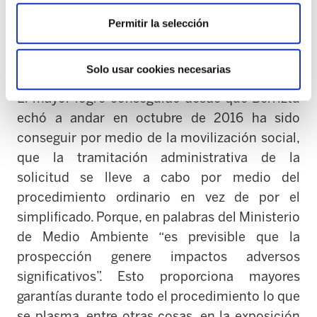
ecologistas y sociales, partidos políticos,
sindicatos,…) necesaria para crear rápida y
Permitir la selección
eficazmente un nuevo frente común (Berriztu)
en contra de este nuevo proyecto.
Solo usar cookies necesarias
El mayor logro conseguido desde que Berriztu
echó a andar en octubre de 2016 ha sido
conseguir por medio de la movilización social,
que la tramitación administrativa de la
solicitud se lleve a cabo por medio del
procedimiento ordinario en vez de por el
simplificado. Porque, en palabras del Ministerio
de Medio Ambiente “es previsible que la
prospección genere impactos adversos
significativos”. Esto proporciona mayores
garantías durante todo el procedimiento lo que
se plasma, entre otras cosas, en la exposición