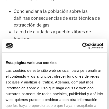
Concienciar a la población sobre las
dañinas consecuencias de esta técnica de
extracción de gas.
La red de ciudades y pueblos libres de
fracking.
La aprobación de la Ley 6/2015 que, en la
práctica, prohíbe la utilización del fracking
en el territorio de la CAPV al elevar mucho
Esta página web usa cookies
los requerimientos medio ambientales
Las cookies de este sitio web se usan para personalizar
necesarios.
el contenido y los anuncios, ofrecer funciones de redes
La Estrategia Vasca de Energía 2016-2030
sociales y analizar el tráfico. Además, compartimos
que recoge la renuncia del Gobierno Vasco
información sobre el uso que haga del sitio web con
a utilizar el fracking para extraer gas.
nuestros partners de redes sociales, publicidad y análisis
web, quienes pueden combinarla con otra información
La fuerte contestación social unida a un
que les haya proporcionado o que hayan recopilado a