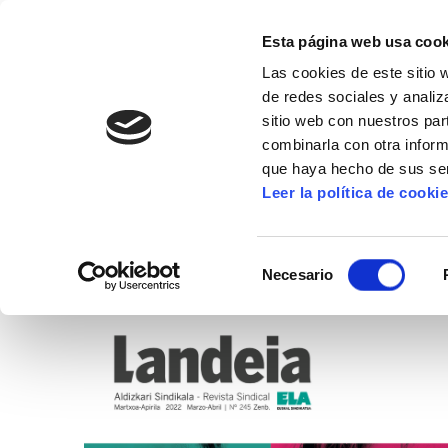
Esta página web usa cook
Las cookies de este sitio 
de redes sociales y analiz
sitio web con nuestros par
combinarla con otra inform
16º CONGRESO
ALDA
MANU ROBLES-ARANG
que haya hecho de sus ser
Leer la política de cooki
Landeia 245
Selección
Necesario
de
consentimiento