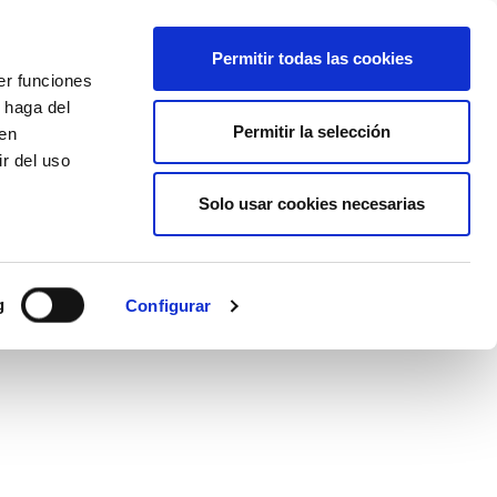
EU
ES
EN
FR
Permitir todas las cookies
er funciones
AFÍLIATE
 haga del
Permitir la selección
den
r del uso
Solo usar cookies necesarias
g
Configurar