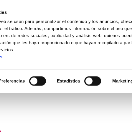
ies
web se usan para personalizar el contenido y los anuncios, ofrec
ar el tráfico. Además, compartimos información sobre el uso que
tners de redes sociales, publicidad y análisis web, quienes pue
ación que les haya proporcionado o que hayan recopilado a parti
IZ FUNDAZIOA
BIDELAGUN FUNDAZIOA
vicios.
es
Preferencias
Estadística
Marketin