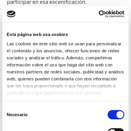
participar en esa escenificación.
Lo ocurrido en los últimos meses ha sido muy
clarificador. Este verano hemos sufrido una
tasa de mortalidad desconocida desde hace
Esta página web usa cookies
mucho tiempo, con 12 muertos en apenas dos
Las cookies de este sitio web se usan para personalizar
meses. Cuando ELA y LAB hemos querido
el contenido y los anuncios, ofrecer funciones de redes
abordar en el Consejo propuestas para hacer
sociales y analizar el tráfico. Además, compartimos
información sobre el uso que haga del sitio web con
frente a esta gravísima situación, el Gobierno
nuestros partners de redes sociales, publicidad y análisis
ha convocado una reunión extraordinaria para
web, quienes pueden combinarla con otra información
gestionar los excedentes de las mutuas, lo que
que les haya proporcionado o que hayan recopilado a
supone destinar el dinero acumulado mediante
partir del uso que haya hecho de sus servicios.
las cotizaciones laborales a subvenciones para
Leer la política de cookies
CCOO, UGT y CEN.
Selección
Necesario
de
A continuación, cuando ELA y LAB hemos
consentimiento
presentado propuestas para reducir la