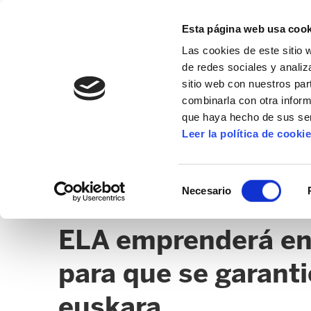
Esta página web usa cook
Las cookies de este sitio 
de redes sociales y analiz
sitio web con nuestros par
combinarla con otra inform
que haya hecho de sus ser
NAFARROA
Leer la política de cooki
NOTICIAS
SEDES
CLICK
Selección
Necesario
de
ADMINISTRACIÓN DE NAVARRA - EUSKERA
consentimiento
ELA emprenderá en 
para que se garantic
euskara