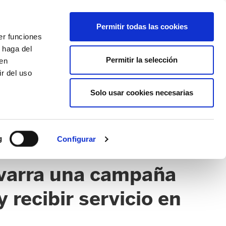
EU
ES
EN
FR
Permitir todas las cookies
er funciones
AFÍLIATE
 haga del
Permitir la selección
den
r del uso
Solo usar cookies necesarias
g
Configurar
avarra una campaña
 recibir servicio en