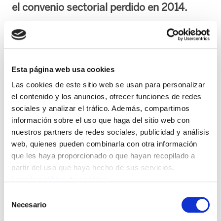
el convenio sectorial perdido en 2014.
Las trabajadoras y trabajadores del sector de
las artes gráficas de Navarra han secundado
hoy una jornada de huelga para exigir a la
Esta página web usa cookies
patronal que abra de inmediato una mesa de
Las cookies de este sitio web se usan para personalizar
negociación y permita recuperar el convenio
el contenido y los anuncios, ofrecer funciones de redes
provincial del sector. Según los sindicatos
sociales y analizar el tráfico. Además, compartimos
convocantes, ha registrado un seguimiento
información sobre el uso que haga del sitio web con
muy positivo.
nuestros partners de redes sociales, publicidad y análisis
web, quienes pueden combinarla con otra información
que les haya proporcionado o que hayan recopilado a
En la actualidad, alrededor de 2.000 personas
partir del uso que haya hecho de sus servicios.
trabajan en el sector. Desde 2014, cuando
Leer la política de cookies
decayó el convenio provincial, las condiciones
Selección
laborales se regulan a través del convenio
Necesario
de
estatal, una situación que la plantilla quiere
consentimiento