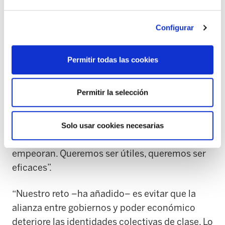
pensamiento, sus propuestas en materia
laboral, social y política con total autonomía.
Configurar
Lo ha hecho y lo va a seguir haciendo”.
Muñoz ha recalcado que ELA va a redoblar sus
Permitir todas las cookies
esfuerzos para tratar de organizar a los y las
trabajadoras vascas. “En ELA sabemos muy
Permitir la selección
bien que en aquellos países donde el
neoliberalismo ha logrado debilitar al
movimiento sindical las desigualdades sociales
Solo usar cookies necesarias
aumentan y las condiciones de trabajo
empeoran. Queremos ser útiles, queremos ser
eficaces”.
“Nuestro reto –ha añadido– es evitar que la
alianza entre gobiernos y poder económico
deteriore las identidades colectivas de clase. Lo