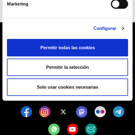
Marketing
Configurar
Permitir todas las cookies
Barrainkua, 13 48009 BILBO
Permitir la selección
Tel:
944 03 77 00
Solo usar cookies necesarias
SEDES