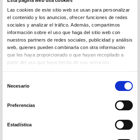
Esta página web usa cookies
social y política. Muñoz destaca que
Las cookies de este sitio web se usan para personalizar
“pese a los intentos de disfrazar la
el contenido y los anuncios, ofrecer funciones de redes
realidad, es evidente que el próximo año
sociales y analizar el tráfico. Además, compartimos
seguirán aumentando las situaciones de
información sobre el uso que haga del sitio web con
miseria y pobreza entre la clase
nuestros partners de redes sociales, publicidad y análisis
web, quienes pueden combinarla con otra información
trabajadora”.
que les haya proporcionado o que hayan recopilado a
partir del uso que haya hecho de sus servicios.
Muñoz resalta la importancia de la labor de la
Leer la política de cookies
militancia de nuestro sindicato en una
Selección
coyuntura tan adversa como la actual,
Necesario
de
adelantando que ELA conseguirá unos “muy
consentimiento
buenos resultados” al final del periodo-
Preferencias
concentrado de elecciones sindicales.
Estadística
Ver la entrevista