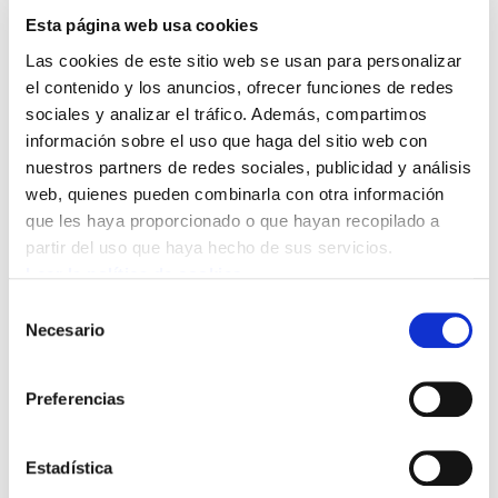
iniciativas populares llaman a la ciudadanía a
Esta página web usa cookies
salir a la calle y movilizarse en contra de estos
Las cookies de este sitio web se usan para personalizar
tratados de libre comercio. Las movilizaciones
el contenido y los anuncios, ofrecer funciones de redes
serán en las capitales de Hego Euskal Herria.
sociales y analizar el tráfico. Además, compartimos
información sobre el uso que haga del sitio web con
Según han destacado representantes de ambas
nuestros partners de redes sociales, publicidad y análisis
iniciativas, es imprescindible eliminar este tipo
web, quienes pueden combinarla con otra información
de tratados comerciales internacionales, cuyo
que les haya proporcionado o que hayan recopilado a
único objetivo es defender al capital financiero
partir del uso que haya hecho de sus servicios.
Leer la política de cookies
y a las multinacionales, siempre en perjuicio
del medio ambiente, los derechos de las
Selección
Necesario
de
personas y de los pueblos. Ademas, han
consentimiento
reivindicado la defensa de nuestra tierra y
nuestros derechos.
Preferencias
Con el objetivo de difundir la jornada de
Estadística
movilización del 5 de noviembre, la Carta de