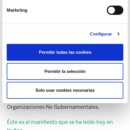
Derechos Sociales de Euskal Herria y la
Marketing
campaña TTIP/CETA NO han organizado varias
asambleas abiertas para los próximos días.
Configurar
GASTEIZ : 10 de octubre. 10. 19:00, en el local
de ELA.
Permitir todas las cookies
BILBO: 11 de octubre. 18:00, en Bolunta.
Permitir la selección
IRUÑEA: 13 de octubre. 19:30, en el local
Auzoenea.
Solo usar cookies necesarias
DONOSTIA: 13 de octubre. En la sede de las
Organizaciones No Gubernamentales.
Éste es el manifiesto que se ha leído hoy en