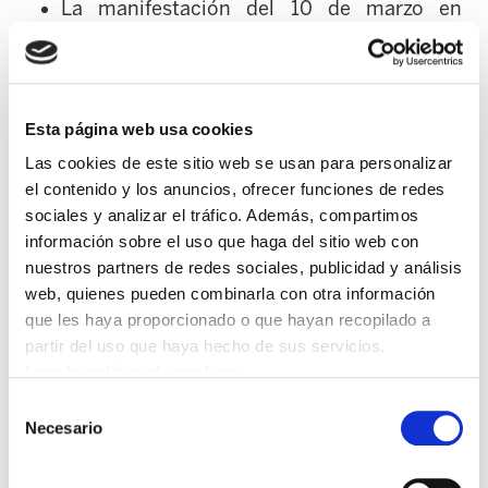
La manifestación del 10 de marzo en
Bilbao, donde casi 3.000 ertzainas
participaron en la manifestación más
multitudinaria realizada nunca por el
colectivo de la ertzaintza para reivindicar el
Esta página web usa cookies
respeto a la negociación colectiva y el
Las cookies de este sitio web se usan para personalizar
rechazo a las políticas de recorte e
el contenido y los anuncios, ofrecer funciones de redes
sociales y analizar el tráfico. Además, compartimos
imposición.
información sobre el uso que haga del sitio web con
nuestros partners de redes sociales, publicidad y análisis
La carta que miles de ertzainas han enviado
web, quienes pueden combinarla con otra información
a la Consejera y al propio Lehendakari
que les haya proporcionado o que hayan recopilado a
denunciando la situación de hartazgo
partir del uso que haya hecho de sus servicios.
actual.
Leer la política de cookies
Selección
Se ha manifestado también por parte de los
Necesario
de
sindicatos la sinrazón del Departamento que
consentimiento
está actuando como si no pasara nada